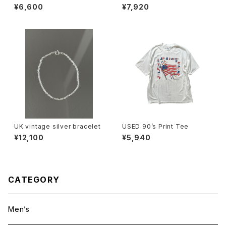
rts
¥6,600
¥7,920
UK vintage silver bracelet
USED 90’s Print Tee
¥12,100
¥5,940
CATEGORY
Men’s