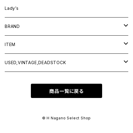
Lady’s
BRAND
BAICYCLON by bagjack
ITEM
Baserange
Men
USED,VINTAGE,DEADSTOCK
All items
Charcoal
Lady
All items
商品一覧に戻る
Tops
All items
CLINQ
Tops
Bottoms
Tops
COMING OF AGE
Bottoms
© H Nagano Select Shop
Outer
Bottoms