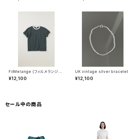
ネ
IKU (champione melange)
FilMelange (フィルメランジェ)
UK vintage silver bracelet
EMMA / エマ VINTAGE TENJ
¥12,100
¥12,100
IKU (charcoal khaki)
セール中の商品