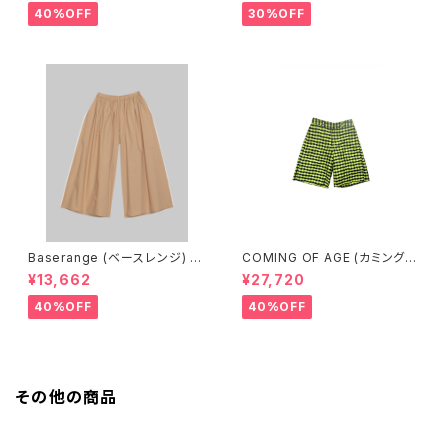
ACK）
40%OFF
30%OFF
Baserange (ベースレンジ) C
COMING OF AGE (カミングオ
ABLE PANTS (MARBLE BRO
ブエイジ) FLARED SHORTS
¥13,662
¥27,720
WN)
（GINGHAM LIME/BLACK）
40%OFF
40%OFF
その他の商品