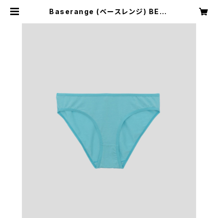
Baserange (ベースレンジ) BELL
PANTS (CHARLES TURQUOIS
E) | H Nagano Select Shop