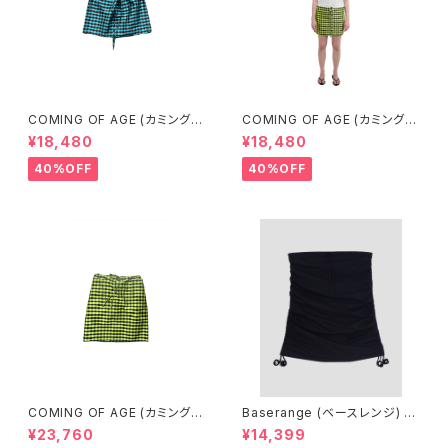
COMING OF AGE (カミングオ
COMING OF AGE (カミングオ
ブエイジ) DRAWSTRING MIN
ブエイジ) DRAWSTRING MIN
¥18,480
¥18,480
I SKIRT（GINGHAM TURQU
I SKIRT (GINGHAM LIME/BL
OISE/BROWN）
ACK）
40%OFF
40%OFF
COMING OF AGE (カミングオ
Baserange (ベースレンジ) PI
ブエイジ) DRAWSTRING MID
CTORIAL SKIRT (BLACK)
¥23,760
¥14,399
I SKIRT（GINGHAM LIME/BL