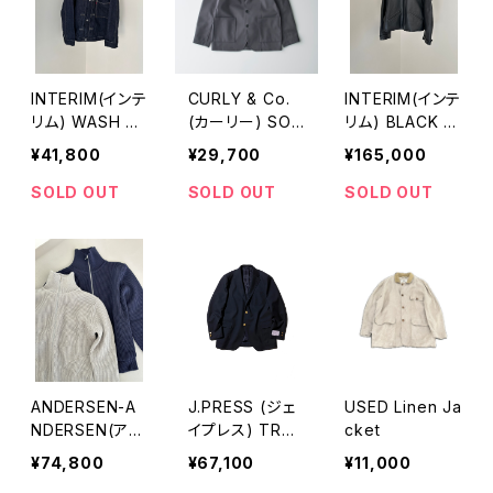
ーンズ・ウィンデ
ィ・リッジ・インサ
レーテッド・ジャ
ケット
INTERIM(インテ
CURLY & Co.
INTERIM(インテ
リム) WASH HE
(カーリー) SOLI
リム) BLACK S
AVY KIBATA S
D DOUBLE-KNI
HEEPSKIN REV
¥41,800
¥29,700
¥165,000
HUTTLE HYPE
T JACKET ソリ
ERSIBLE LEAT
R BIG WWⅡ “1
ッドダブルニット
HER JACKET
SOLD OUT
SOLD OUT
SOLD OUT
ST” DENIM JA
ジャケット 香川
CKET
カットソー
ANDERSEN-A
J.PRESS (ジェ
USED Linen Ja
NDERSEN(アン
イプレス) TRO
cket
デルセンアンデ
PICAL 3B BLA
¥74,800
¥67,100
¥11,000
ルセン) ドライバ
ZER | JAPAN