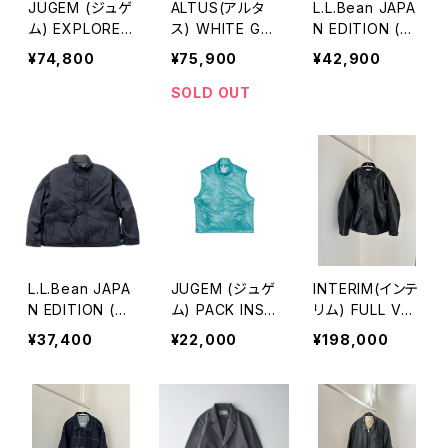
JUGEM (ジュゲ
ALTUS(アルタ
L.L.Bean JAPA
ム) EXPLORE
ス) WHITE GO
N EDITION (エ
DOWN PK エク
OSE DOWN J
ルエルビーン ジ
¥74,800
¥75,900
¥42,900
スプローラーダ
ACKET
ャパンエディショ
ウンパーカー
ン) Men's Mad
SOLD OUT
awaska Down
Jacket メンズ
マダワスカ・ダウ
ン・ジャケット
L.L.Bean JAPA
JUGEM (ジュゲ
INTERIM(インテ
N EDITION (エ
ム) PACK INSU
リム) FULL VE
ルエルビーン ジ
LATION SNAP
GETABLE TAN
¥37,400
¥22,000
¥198,000
ャパンエディショ
VEST パックイ
NED GOAT LE
ン) Men's Bea
ンサレーションス
ATHER HYPER
n's Windy Rid
ナップベスト
BIG CAR COAT
ge Insulated J
レザージャケット
acket メンズ ビ