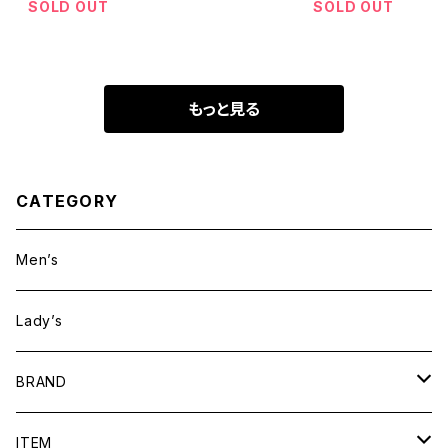
ーズニット ポケ
MADE 紺ブレ
SOLD OUT
SOLD OUT
ット付き フルジ
ップ カーディガ
ン セーター ニッ
ト 5GG Navy F
もっと見る
ull-ZIP Pocket
s
CATEGORY
Men’s
Lady’s
BRAND
BAICYCLON by bagjack
ITEM