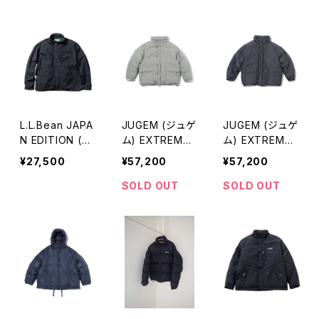
EVE JACKET
ン) Men's Bea
3B Blazer / Ba
香川 カットソー
n's Field Coat
ggy Fit
メンズ ビーン
ズ・フィールド・
コート
L.L.Bean JAPA
JUGEM (ジュゲ
JUGEM (ジュゲ
N EDITION (エ
ム) EXTREME
ム) EXTREME
ルエルビーン ジ
DOWN PARKA
DOWN PARKA
¥27,500
¥57,200
¥57,200
ャパンエディショ
Ⅲ (SAGE) エク
Ⅲ (GRAY) エク
ン) Men's Bea
ストリームダウン
ストリームダウン
SOLD OUT
SOLD OUT
n's Windy Rid
パーカー
パーカー
ge Jacket メン
ズ ビーンズ・ウ
ィンディ・リッジ・
ジャケット