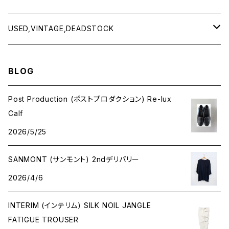
Baserange
Men
USED,VINTAGE,DEADSTOCK
All items
Charcoal
Lady
All items
BLOG
Tops
All items
CLINQ
Tops
Post Production (ポストプロダクション) Re-lux
Calf
Bottoms
Tops
COMING OF AGE
Bottoms
2026/5/25
Outer
Bottoms
CURLY & Co.
Goods
SANMONT (サンモント) 2ndデリバリー
Goods
Goods
2026/4/6
decka -Quality socks-
INTERIM (インテリム) SILK NOIL JANGLE
Dress
EEZZEE
FATIGUE TROUSER