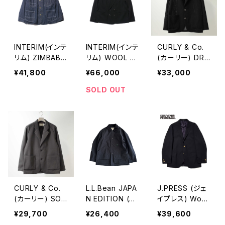
INTERIM(インテ
INTERIM(インテ
CURLY & Co.
リム) ZIMBAB
リム) WOOL C
(カーリー) DRY
WE COTTON
REPE SABLE V
MESH JACKET
¥41,800
¥66,000
¥33,000
SHUTTLE DEN
OILE DEADST
(BLACK) 香川
IM 1st HERCUL
OCK FABRIC P
カットソー
SOLD OUT
ES COVERALL
IPING DOUBLE
カバーオール
JACKET
CURLY & Co.
L.L.Bean JAPA
J.PRESS (ジェ
(カーリー) SOLI
N EDITION (エ
イプレス) Wool
D DOUBLE-KNI
ルエルビーン ジ
Polyester Stre
¥29,700
¥26,400
¥39,600
T RAGLAN SLE
ャパンエディショ
tch Toropical