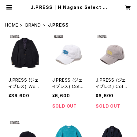
J.PRESS | H Nagano Select S
hop
HOME
BRAND
J.PRESS
J.PRESS (ジェ
J.PRESS (ジェ
J.PRESS (ジェ
イプレス) Wool
イプレス) Cotto
イプレス) Cotto
Polyester Stre
n Twill J.PRES
n Twill J.PRES
¥39,600
¥6,600
¥6,600
tch Toropical
S Logo Cap ホ
S Logo Cap ラ
3B Blazer / Ba
ワイト
イトグレー
SOLD OUT
SOLD OUT
ggy Fit