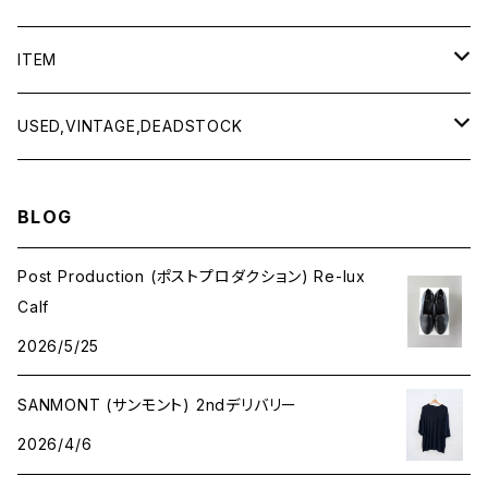
BAICYCLON by bagjack
ITEM
Baserange
Men
USED,VINTAGE,DEADSTOCK
All items
Charcoal
Lady
All items
BLOG
Tops
All items
CLINQ
Tops
Post Production (ポストプロダクション) Re-lux
Calf
Bottoms
Tops
COMING OF AGE
Bottoms
2026/5/25
Outer
Bottoms
CURLY & Co.
Goods
SANMONT (サンモント) 2ndデリバリー
Goods
Goods
2026/4/6
decka -Quality socks-