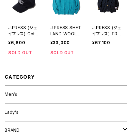
J.PRESS (ジェ
J.PRESS SHET
J.PRESS (ジェ
イプレス) Cotto
LAND WOOL S
イプレス) TRO
n Twill J.PRES
HAGGY KNIT |
PICAL 3B BLA
¥6,600
¥33,000
¥67,100
S Logo Cap ネ
JAPAN MADE
ZER | JAPAN
イビー
MADE 紺ブレ
SOLD OUT
SOLD OUT
CATEGORY
Men’s
Lady’s
BRAND