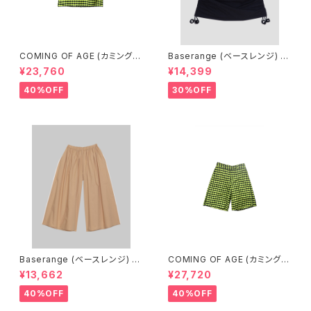
COMING OF AGE (カミングオ
Baserange (ベースレンジ) PI
ブエイジ) DRAWSTRING MID
CTORIAL SKIRT (BLACK)
¥23,760
¥14,399
I SKIRT（GINGHAM LIME/BL
ACK）
40%OFF
30%OFF
Baserange (ベースレンジ) C
COMING OF AGE (カミングオ
ABLE PANTS (MARBLE BRO
ブエイジ) FLARED SHORTS
¥13,662
¥27,720
WN)
（GINGHAM LIME/BLACK）
40%OFF
40%OFF