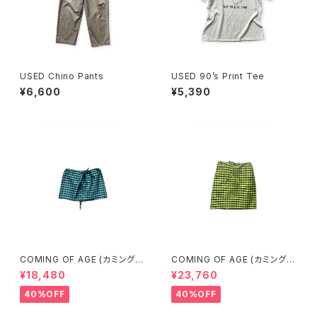
USED Chino Pants
USED 90’s Print Tee
¥6,600
¥5,390
COMING OF AGE (カミングオ
COMING OF AGE (カミングオ
ブエイジ) DRAWSTRING MIN
ブエイジ) DRAWSTRING MID
¥18,480
¥23,760
I SKIRT（GINGHAM TURQU
I SKIRT（GINGHAM LIME/BL
OISE/BROWN）
ACK）
40%OFF
40%OFF