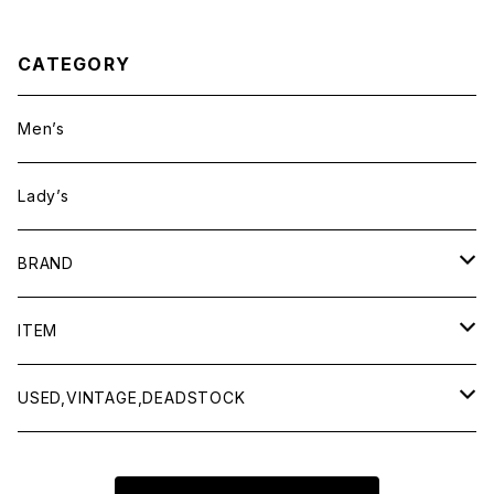
CATEGORY
Men’s
Lady’s
BRAND
BAICYCLON by bagjack
ITEM
Baserange
Men
USED,VINTAGE,DEADSTOCK
All items
Charcoal
Lady
All items