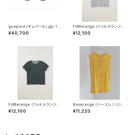
guepard (ギュパール) gp-11
FilMelange (フィルメランジェ)
noir cristal (clear lens) メガ
EMMA / エマ VINTAGE TENJ
¥40,700
¥12,100
ネ
IKU (champione melange)
FilMelange (フィルメランジェ)
Baserange (ベースレンジ) U
EMMA / エマ VINTAGE TENJ
NSEEN TANK (MORUS BEIG
¥12,100
¥11,220
IKU (charcoal khaki)
E)