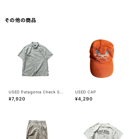
その他の商品
USED Patagonia Check Shi
USED CAP
rts
¥7,920
¥4,290