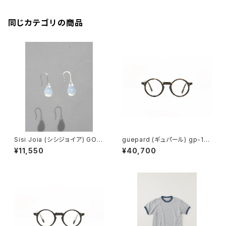
同じカテゴリの商品
Sisi Joia (シシジョイア) GOT
guepard (ギュパール) gp-11
A Mini earrings (Opaline w
ecaille (clear lens) メガネ
¥11,550
¥40,700
hite)