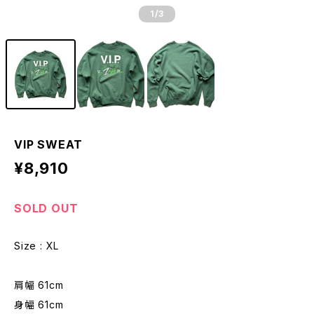
1
/3
VIP SWEAT
¥8,910
SOLD OUT
Size : XL
肩幅 61cm
身幅 61cm