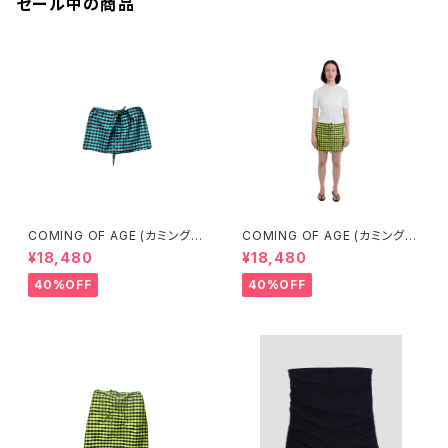
セール中の商品
COMING OF AGE (カミングオ
COMING OF AGE (カミングオ
ブエイジ) DRAWSTRING MIN
ブエイジ) DRAWSTRING MIN
¥18,480
¥18,480
I SKIRT（GINGHAM TURQU
I SKIRT (GINGHAM LIME/BL
OISE/BROWN）
ACK）
40%OFF
40%OFF