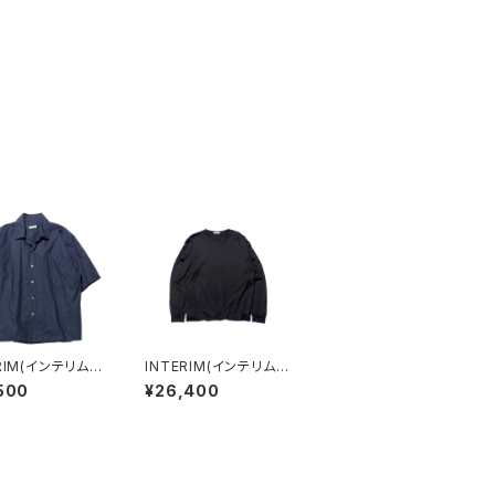
RIM(インテリム)
INTERIM(インテリム)
UNT TYPEWRI
SILK COTTON JERS
500
¥26,400
DEADSTOCK F
EY DEADSTOCK FA
 HYPER BIG S/
BRIC L/S TEE
EN COLLAR SH
NAVY)