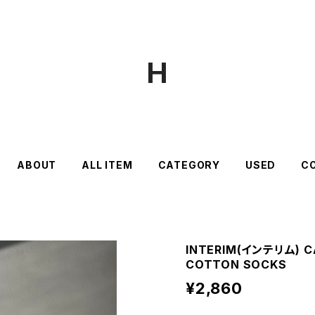
H
ABOUT
ALL ITEM
CATEGORY
USED
C
INTERIM(インテリム) C
COTTON SOCKS
¥2,860