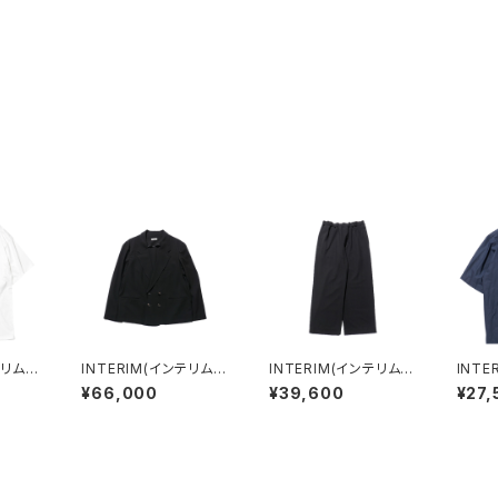
テリム)
INTERIM(インテリム)
INTERIM(インテリム)
INTE
SUVIN
WOOL CREPE SABL
WOOL CREPE SABL
HICO
¥66,000
¥39,600
¥27,
EE (PU
E VOILE DEADSTOC
E VOILE DEADSTOC
TER 
K FABRIC PIPING DO
K FABRIC WIDE DRE
ABRIC
UBLE JACKET
SS EASY PANTS
S OP
IRT (