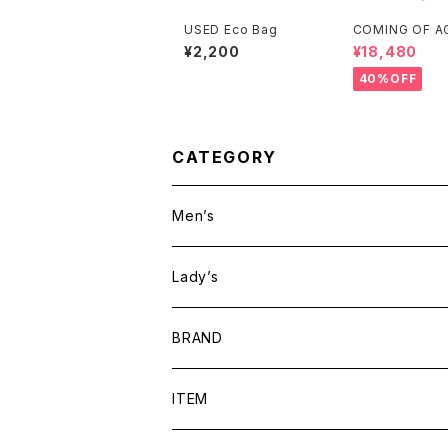
USED Eco Bag
COMING OF A
ミングオブエイジ) D
¥2,200
¥18,480
WSTRING MINI
T (GINGHAM L
40%OFF
LACK）
CATEGORY
Men’s
Lady’s
BRAND
BAICYCLON by bagjack
ITEM