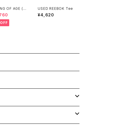
NG OF AGE (カ
USED REEBOK Tee
ブエイジ) DRA
,760
¥4,620
ING MIDI SKIR
NGHAM LIME/B
OFF
）