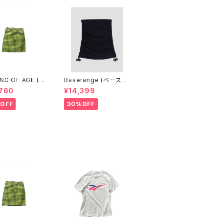
NG OF AGE (カ
Baserange (ベースレ
ブエイジ) DRA
ンジ) PICTORIAL SKI
,760
¥14,399
ING MIDI SKIR
RT (BLACK)
NGHAM LIME/B
OFF
30%OFF
）