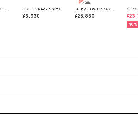
GE (カ
USED Check Shirts
LC by LOWERCASE
COMI
RA
(エルシーバイロウワー
ミングオ
¥6,930
¥25,850
¥23
 SKIR
ケース) LC01 BACKP
WSTR
IME/B
ACK M 20L バックパッ
T（GI
40%
ク リュック
LACK