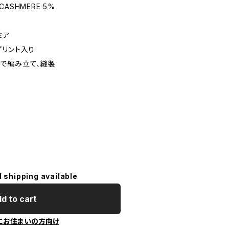
 CASHMERE 5%
ミア
プリント入り
で編み立て、縫製
l shipping available
d to cart
にお住まいの方向け