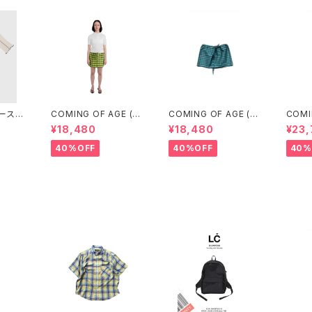
ベースレ
COMING OF AGE (カ
COMING OF AGE (カ
COMI
/4 TE
ミングオブエイジ) DRA
ミングオブエイジ) DRA
ミングオ
¥18,480
¥18,480
¥23
N BEI
WSTRING MINI SKIR
WSTRING MINI SKIR
WSTR
T (GINGHAM LIME/B
T（GINGHAM TURQ
T（GI
40%OFF
40%OFF
40%
LACK）
UOISE/BROWN）
LACK