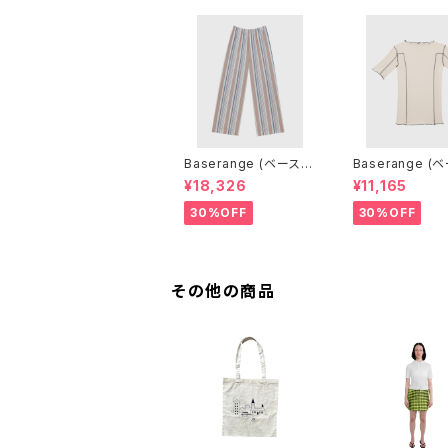
Baserange (ベースレ
Baserange (
ンジ) CLAUDE PANT
ンジ) OMATO 3
¥18,326
¥11,165
S (MARTINIQUE BRI
E SHIRT (DYLA
CK)
GE)
30%OFF
30%OFF
その他の商品