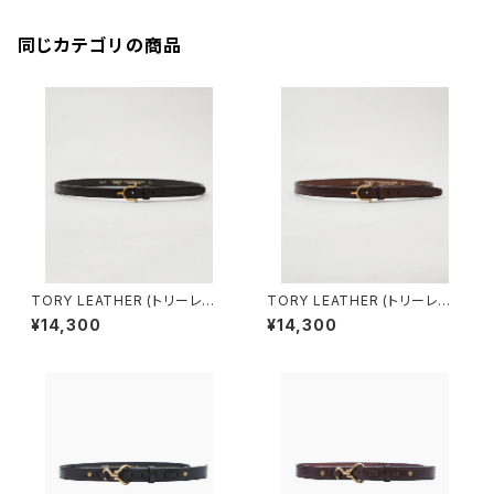
同じカテゴリの商品
TORY LEATHER (トリーレザ
TORY LEATHER (トリーレザ
ー) EQUESTRIAN INSPIRED
ー) EQUESTRIAN INSPIRED
¥14,300
¥14,300
BELT'' (BLACK/BRASS) 234
BELT"(HAVANA×BRASS) 23
7
48