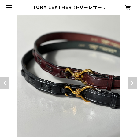
TORY LEATHER (トリーレザー)
1"BRIDLE LEATHER MINI HOO
F" | H Nagano Select Shop