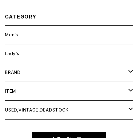
CATEGORY
Men’s
Lady’s
BRAND
BAICYCLON by bagjack
ITEM
Baserange
Men
USED,VINTAGE,DEADSTOCK
All items
Charcoal
Lady
All items