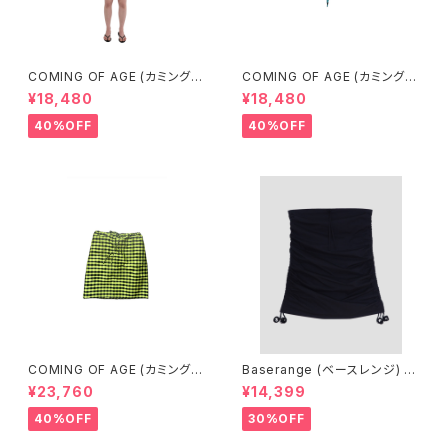
COMING OF AGE (カミングオ
COMING OF AGE (カミングオ
ブエイジ) DRAWSTRING MIN
ブエイジ) DRAWSTRING MIN
¥18,480
¥18,480
I SKIRT (GINGHAM LIME/BL
I SKIRT（GINGHAM TURQU
ACK）
OISE/BROWN）
40%OFF
40%OFF
COMING OF AGE (カミングオ
Baserange (ベースレンジ) PI
ブエイジ) DRAWSTRING MID
CTORIAL SKIRT (BLACK)
¥23,760
¥14,399
I SKIRT（GINGHAM LIME/BL
ACK）
40%OFF
30%OFF