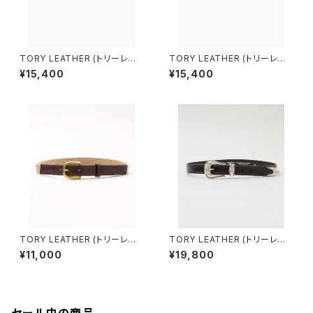
TORY LEATHER (トリーレザ
TORY LEATHER (トリーレザ
ー) MINI HOOF PICK BELT''
ー) MINI HOOF PICK BELT''
¥15,400
¥15,400
(BLACK/BRASS) 2666
(HAVANA/BRASS) 2665
TORY LEATHER (トリーレザ
TORY LEATHER (トリーレザ
ー) 1"COTTON WEB BELT
ー) 3-PIECE SILVER BUCKL
¥11,000
¥19,800
S"(HAVANA/BEIGE) 2723
E BELTS"(BLACK×NICKEL)
3091