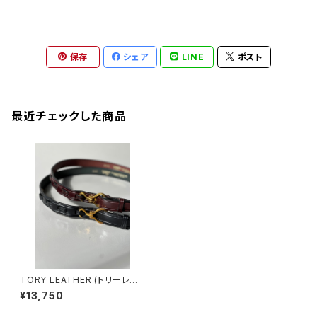
保存
シェア
LINE
ポスト
最近チェックした商品
TORY LEATHER (トリーレザ
ー) 1"BRIDLE LEATHER MINI
¥13,750
HOOF"