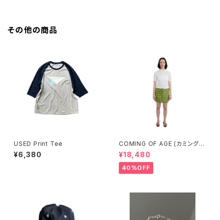
その他の商品
USED Print Tee
COMING OF AGE (カミングオ
ブエイジ) DRAWSTRING MIN
¥6,380
¥18,480
I SKIRT (GINGHAM LIME/BL
ACK）
40%OFF