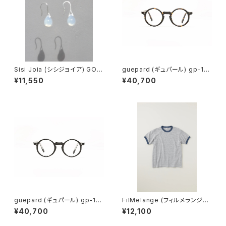
Sisi Joia (シシジョイア) GOT
guepard (ギュパール) gp-11
A Mini earrings (Opaline w
ecaille (clear lens) メガネ
¥11,550
¥40,700
hite)
guepard (ギュパール) gp-11
FilMelange (フィルメランジェ)
noir cristal (clear lens) メガ
EMMA / エマ VINTAGE TENJ
¥40,700
¥12,100
ネ
IKU (champione melange)