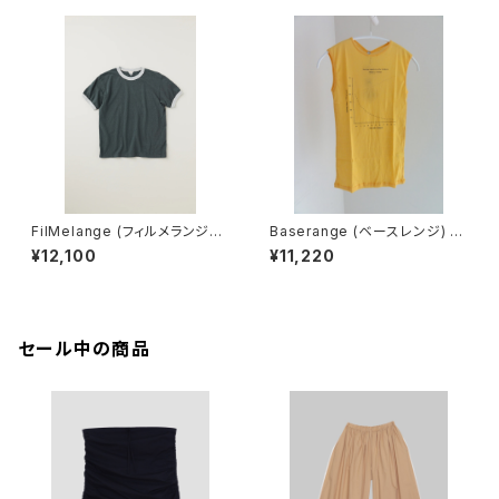
FilMelange (フィルメランジェ)
Baserange (ベースレンジ) U
EMMA / エマ VINTAGE TENJ
NSEEN TANK (MORUS BEIG
¥12,100
¥11,220
IKU (charcoal khaki)
E)
セール中の商品