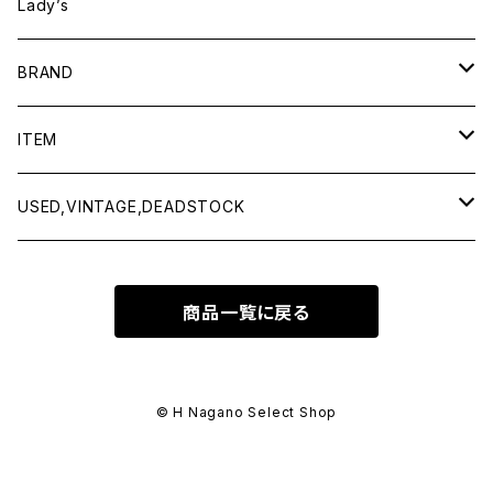
Lady’s
BRAND
BAICYCLON by bagjack
ITEM
Baserange
Men
USED,VINTAGE,DEADSTOCK
All items
Charcoal
Lady
All items
商品一覧に戻る
Tops
All items
CLINQ
Tops
Bottoms
Tops
COMING OF AGE
Bottoms
© H Nagano Select Shop
Outer
Bottoms
CURLY & Co.
Goods