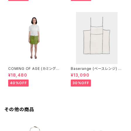
COMING OF AGE (カミングオ
Baserange (ベースレンジ) S
ブエイジ) DRAWSTRING MIN
HOK SQUARE TOP (Off Wh
¥18,480
¥13,090
I SKIRT (GINGHAM LIME/BL
ite)
ACK）
40%OFF
30%OFF
その他の商品