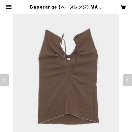
Baserange (ベースレンジ) MAX
TOP (Loam Brown) | H Nagano
Select Shop