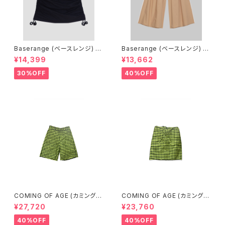
Baserange (ベースレンジ) PI
Baserange (ベースレンジ) C
CTORIAL SKIRT (BLACK)
ABLE PANTS (MARBLE BRO
¥14,399
¥13,662
WN)
30%OFF
40%OFF
COMING OF AGE (カミングオ
COMING OF AGE (カミングオ
ブエイジ) FLARED SHORTS
ブエイジ) DRAWSTRING MID
¥27,720
¥23,760
（GINGHAM LIME/BLACK）
I SKIRT（GINGHAM LIME/BL
ACK）
40%OFF
40%OFF