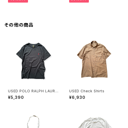
その他の商品
USED POLO RALPH LAURE
USED Check Shirts
N Tee
¥5,390
¥6,930