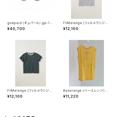
guepard (ギュパール) gp-11
FilMelange (フィルメランジェ)
noir cristal (clear lens) メガ
EMMA / エマ VINTAGE TENJ
¥40,700
¥12,100
ネ
IKU (champione melange)
FilMelange (フィルメランジェ)
Baserange (ベースレンジ) U
EMMA / エマ VINTAGE TENJ
NSEEN TANK (MORUS BEIG
¥12,100
¥11,220
IKU (charcoal khaki)
E)