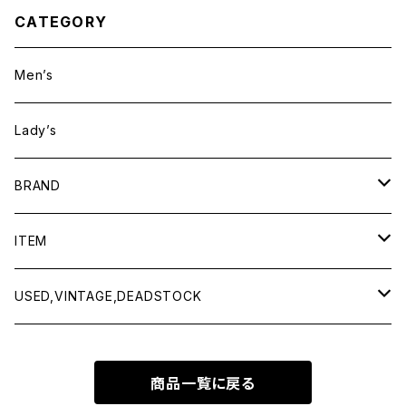
CATEGORY
Men’s
Lady’s
BRAND
BAICYCLON by bagjack
ITEM
Baserange
Men
USED,VINTAGE,DEADSTOCK
All items
Charcoal
Lady
All items
商品一覧に戻る
Tops
All items
CLINQ
Tops