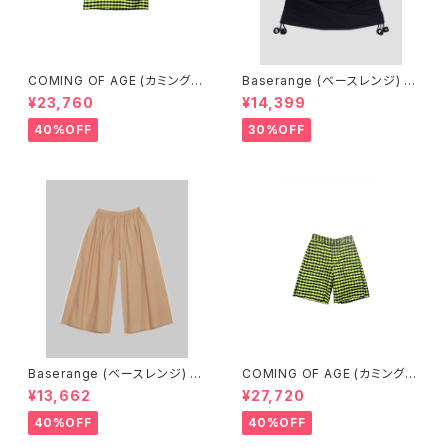
COMING OF AGE (カミングオ
Baserange (ベースレンジ) PI
ブエイジ) DRAWSTRING MID
CTORIAL SKIRT (BLACK)
¥23,760
¥14,399
I SKIRT（GINGHAM LIME/BL
ACK）
40%OFF
30%OFF
Baserange (ベースレンジ) C
COMING OF AGE (カミングオ
ABLE PANTS (MARBLE BRO
ブエイジ) FLARED SHORTS
¥13,662
¥27,720
WN)
（GINGHAM LIME/BLACK）
40%OFF
40%OFF