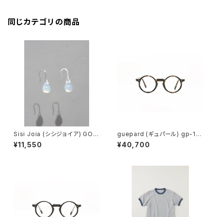
同じカテゴリの商品
Sisi Joia (シシジョイア) GOT
guepard (ギュパール) gp-11
A Mini earrings (Opaline w
ecaille (clear lens) メガネ
¥11,550
¥40,700
hite)