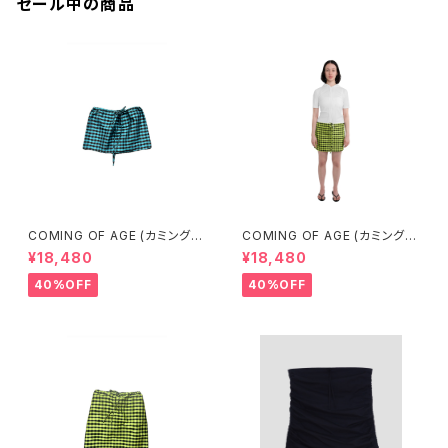
セール中の商品
COMING OF AGE (カミングオ
COMING OF AGE (カミングオ
ブエイジ) DRAWSTRING MIN
ブエイジ) DRAWSTRING MIN
¥18,480
¥18,480
I SKIRT（GINGHAM TURQU
I SKIRT (GINGHAM LIME/BL
OISE/BROWN）
ACK）
40%OFF
40%OFF