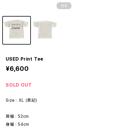
1
/2
USED Print Tee
¥6,600
SOLD OUT
Size : XL (表記)
肩幅 : 52cm
身幅 : 54cm