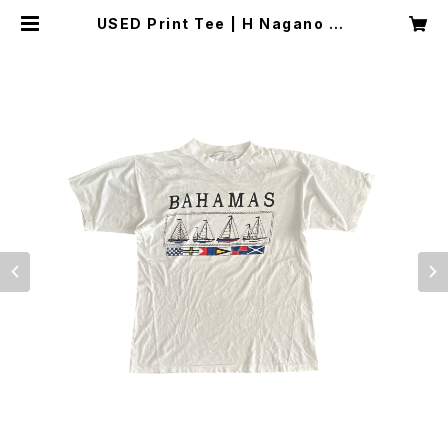
USED Print Tee | H Nagano Se
lect Shop