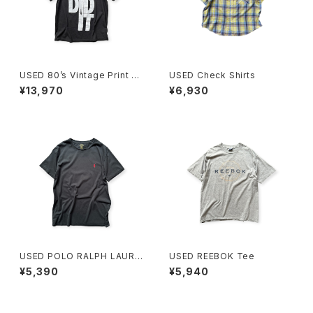
USED 80’s Vintage Print Te
USED Check Shirts
e
¥13,970
¥6,930
USED POLO RALPH LAURE
USED REEBOK Tee
N Tee
¥5,390
¥5,940