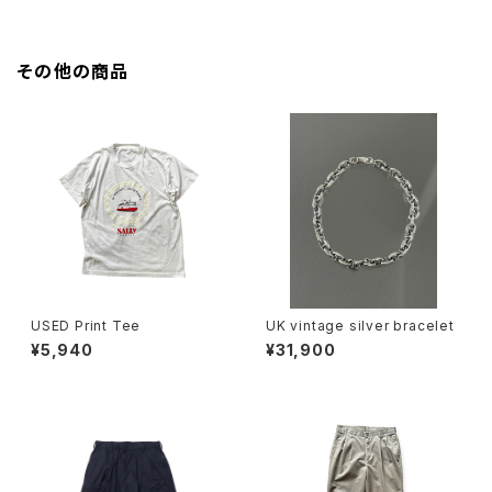
その他の商品
USED Print Tee
UK vintage silver bracelet
¥5,940
¥31,900