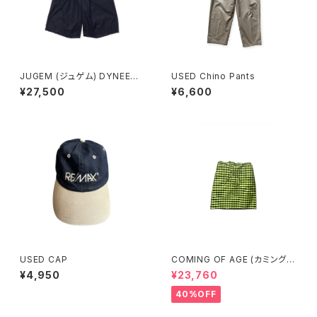
JUGEM (ジュゲム) DYNEEMA
USED Chino Pants
GURUKHA SHORTS (NAVY)
¥27,500
¥6,600
USED CAP
COMING OF AGE (カミングオ
ブエイジ) DRAWSTRING MID
¥4,950
¥23,760
I SKIRT（GINGHAM LIME/BL
ACK）
40%OFF