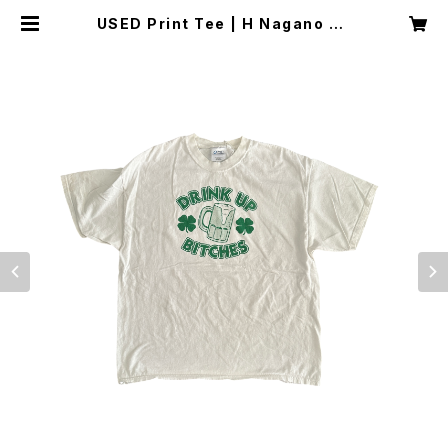
USED Print Tee | H Nagano Se
lect Shop