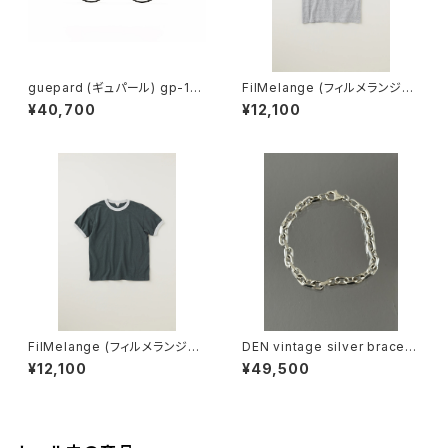
guepard (ギュパール) gp-11
FilMelange (フィルメランジェ)
noir cristal (clear lens) メガ
EMMA / エマ VINTAGE TENJ
¥40,700
¥12,100
ネ
IKU (champione melange)
FilMelange (フィルメランジェ)
DEN vintage silver bracele
EMMA / エマ VINTAGE TENJ
t
¥12,100
¥49,500
IKU (charcoal khaki)