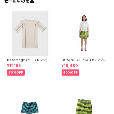
セール中の商品
Baserange (ベースレンジ) O
COMING OF AGE (カミングオ
MATO 3/4 TEE SHIRT (DYL
ブエイジ) DRAWSTRING MIN
¥11,165
¥18,480
AN BEIGE)
I SKIRT (GINGHAM LIME/BL
ACK）
30%OFF
40%OFF