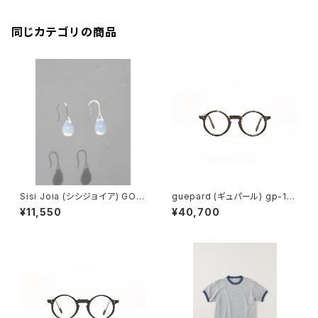
同じカテゴリの商品
Sisi Joia (シシジョイア) GOT
guepard (ギュパール) gp-11
A Mini earrings (Opaline w
ecaille (clear lens) メガネ
¥11,550
¥40,700
hite)