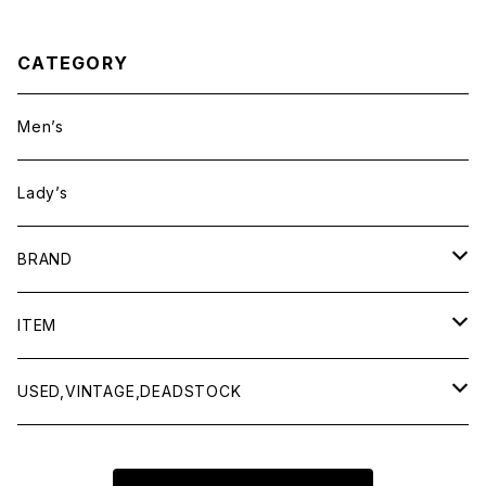
CATEGORY
Men’s
Lady’s
BRAND
BAICYCLON by bagjack
ITEM
Baserange
Men
USED,VINTAGE,DEADSTOCK
All items
Charcoal
Lady
All items