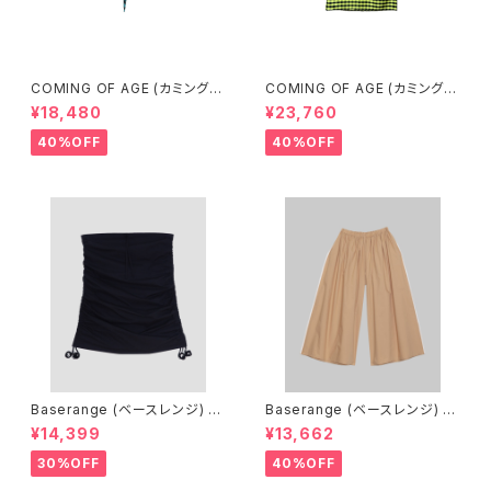
COMING OF AGE (カミングオ
COMING OF AGE (カミングオ
ブエイジ) DRAWSTRING MIN
ブエイジ) DRAWSTRING MID
¥18,480
¥23,760
I SKIRT（GINGHAM TURQU
I SKIRT（GINGHAM LIME/BL
OISE/BROWN）
ACK）
40%OFF
40%OFF
Baserange (ベースレンジ) PI
Baserange (ベースレンジ) C
CTORIAL SKIRT (BLACK)
ABLE PANTS (MARBLE BRO
¥14,399
¥13,662
WN)
30%OFF
40%OFF