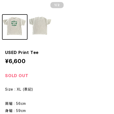
1
/2
USED Print Tee
¥6,600
SOLD OUT
Size : XL (表記)
肩幅 : 56cm
身幅 : 59cm