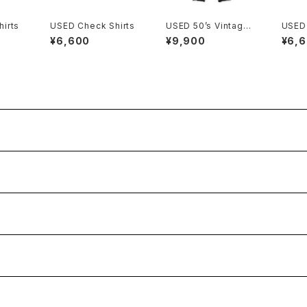
irts
USED Check Shirts
USED 50’s Vintage
USED 
Slacks
¥6,600
¥9,900
¥6,