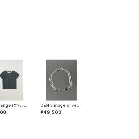
elange (フィルメ
DEN vintage silver
 / エマ
bracelet
100
¥49,500
AGE TENJIKU
coal khaki)