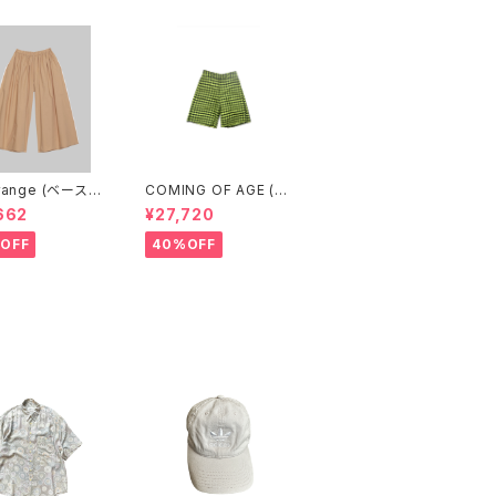
range (ベースレ
COMING OF AGE (カ
CABLE PANTS
ミングオブエイジ) FLA
662
¥27,720
BLE BROWN)
RED SHORTS（GING
HAM LIME/BLACK）
OFF
40%OFF