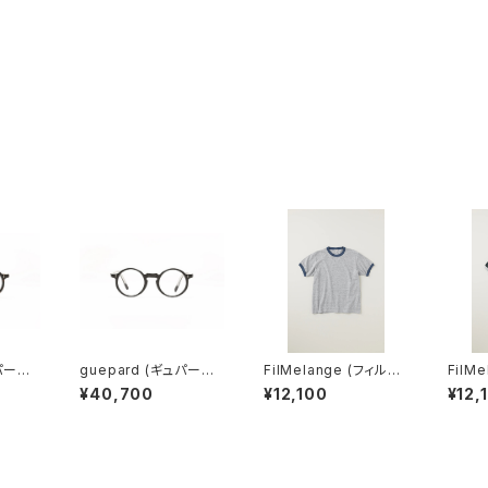
パール)
guepard (ギュパール)
FilMelange (フィルメ
FilM
clear
gp-11 noir cristal (cl
ランジェ) EMMA / エマ
ランジェ) EMMA
¥40,700
¥12,100
¥12,
ear lens) メガネ
VINTAGE TENJIKU
VINT
(champione melang
(char
e)