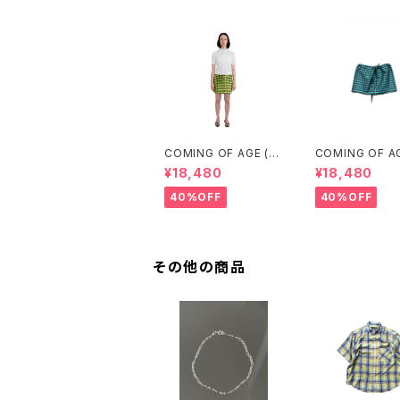
COMING OF AGE (カ
COMING OF A
ミングオブエイジ) DRA
ミングオブエイジ)
¥18,480
¥18,480
WSTRING MINI SKIR
WSTRING MINI
T (GINGHAM LIME/B
T（GINGHAM 
40%OFF
40%OFF
LACK）
UOISE/BROWN
その他の商品