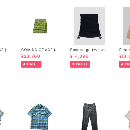
GE (カ
COMING OF AGE (カ
Baserange (ベースレ
Base
 DRA
ミングオブエイジ) DRA
ンジ) PICTORIAL SKI
ンジ) 
¥23,760
¥14,399
¥13,
 SKIR
WSTRING MIDI SKIR
RT (BLACK)
(MAR
TURQ
T（GINGHAM LIME/B
40%OFF
30%OFF
40%
）
LACK）