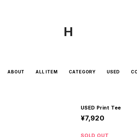
H
ABOUT
ALL ITEM
CATEGORY
USED
C
USED Print Tee
¥7,920
SOLD OUT