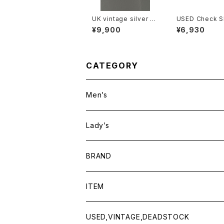
UK vintage silver br
USED Check Sh
acelet
¥9,900
¥6,930
CATEGORY
Men’s
Lady’s
BRAND
BAICYCLON by bagjack
ITEM
Baserange
Men
USED,VINTAGE,DEADSTOCK