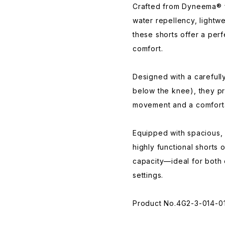
Crafted from Dyneema® fa
water repellency, lightwe
these shorts offer a perf
comfort.
Designed with a carefull
below the knee), they p
movement and a comforta
Equipped with spacious,
highly functional shorts 
capacity—ideal for both
settings.
Product No.4G2-3-014-0