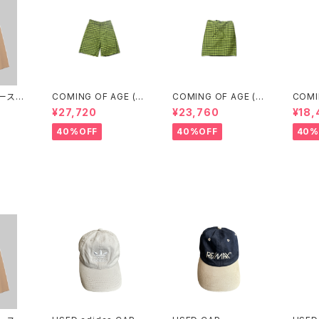
ベースレ
COMING OF AGE (カ
COMING OF AGE (カ
COMI
ANTS
ミングオブエイジ) FLA
ミングオブエイジ) DRA
ミングオ
¥27,720
¥23,760
¥18,
WN)
RED SHORTS（GING
WSTRING MIDI SKIR
WSTR
HAM LIME/BLACK）
T（GINGHAM LIME/B
T (G
40%OFF
40%OFF
40%
LACK）
LACK