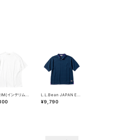
RIM(インテリム)
L.L.Bean JAPAN EDI
 GAUGE SUVIN
TION (エルエルビーン
300
¥9,790
Y S/S TEE (PU
ジャパンエディション)
HITE)
Men's Troy Short-Sl
eeve Polo Shirt メン
ズ トロイ・ショートスリ
ーブ・ポロシャツ (NAV
Y/GREEN)