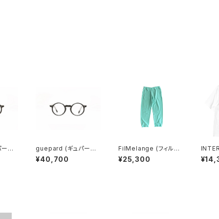
パール)
guepard (ギュパール)
FilMelange (フィルメ
INTE
clear
gp-11 noir cristal (cl
ランジェ) RACK / ラッ
HIGH
¥40,700
¥25,300
¥14,
ear lens) メガネ
ク COMFORT URAG
JERSE
E スウェットパンツ (mi
RE W
nt)