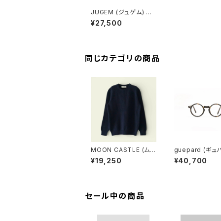
JUGEM (ジュゲム) DY
NEEMA GURUKHA S
¥27,500
HORTS (NAVY)
同じカテゴリの商品
MOON CASTLE (ム
guepard (ギュ
ーンキャッスル) COTT
gp-11 ecaille (
¥19,250
¥40,700
ON HEAVY WEIGHT
lens) メガネ
CREWNECK (NAVY)
セール中の商品