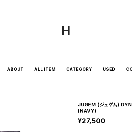
H
ABOUT
ALL ITEM
CATEGORY
USED
C
JUGEM (ジュゲム) DYN
(NAVY)
¥27,500