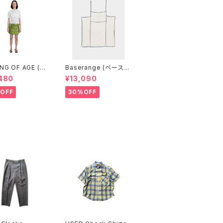
NG OF AGE (カ
Baserange (ベースレ
ブエイジ) DRA
ンジ) SHOK SQUARE
480
¥13,090
ING MINI SKIR
TOP (Off White)
INGHAM LIME/B
OFF
30%OFF
）