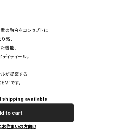
要素の融合をコンセプトに
とり感、
た機能、
とディティール。
ナルが提案する
EM”です。
l shipping available
d to cart
にお住まいの方向け