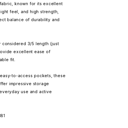
bric, known for its excellent
ight feel, and high strength,
ect balance of durability and
y considered 3/5 length (just
rovide excellent ease of
ble fit.
 easy-to-access pockets, these
offer impressive storage
 everyday use and active
181