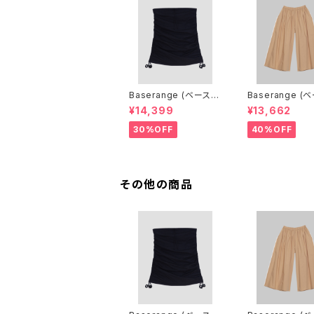
Baserange (ベースレ
Baserange (
ンジ) PICTORIAL SKI
ンジ) CABLE P
¥14,399
¥13,662
RT (BLACK)
(MARBLE BRO
30%OFF
40%OFF
その他の商品