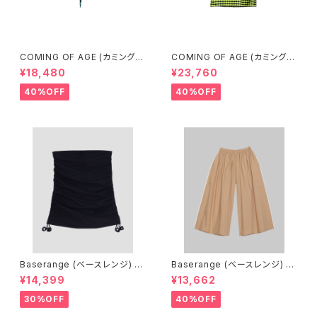
COMING OF AGE (カミングオ
COMING OF AGE (カミングオ
ブエイジ) DRAWSTRING MIN
ブエイジ) DRAWSTRING MID
¥18,480
¥23,760
I SKIRT（GINGHAM TURQU
I SKIRT（GINGHAM LIME/BL
OISE/BROWN）
ACK）
40%OFF
40%OFF
Baserange (ベースレンジ) PI
Baserange (ベースレンジ) C
CTORIAL SKIRT (BLACK)
ABLE PANTS (MARBLE BRO
¥14,399
¥13,662
WN)
30%OFF
40%OFF