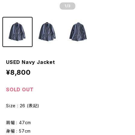
1
/3
USED Navy Jacket
¥8,800
SOLD OUT
Size : 26 (表記)
肩幅 : 47cm
身幅 : 57cm