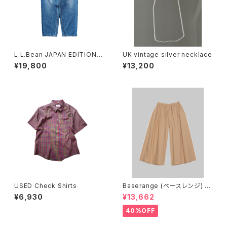
L.L.Bean JAPAN EDITION
UK vintage silver necklace
(エルエルビーン ジャパンエディ
¥19,800
¥13,200
ション) Men's Dexter Comf
ort Waist Jeans メンズ デク
スター・コンフォート・ウエスト・
ジーンズ
USED Check Shirts
Baserange (ベースレンジ) C
ABLE PANTS (MARBLE BRO
¥6,930
¥13,662
WN)
40%OFF