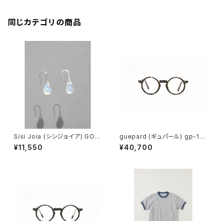
同じカテゴリの商品
Sisi Joia (シシジョイア) GOT
guepard (ギュパール) gp-11
A Mini earrings (Opaline w
ecaille (clear lens) メガネ
¥11,550
¥40,700
hite)