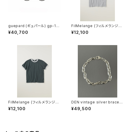
guepard (ギュパール) gp-11
FilMelange (フィルメランジェ)
noir cristal (clear lens) メガ
EMMA / エマ VINTAGE TENJ
¥40,700
¥12,100
ネ
IKU (champione melange)
FilMelange (フィルメランジェ)
DEN vintage silver bracele
EMMA / エマ VINTAGE TENJ
t
¥12,100
¥49,500
IKU (charcoal khaki)