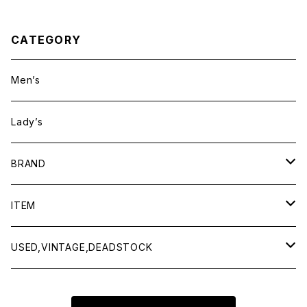
CATEGORY
Men’s
Lady’s
BRAND
BAICYCLON by bagjack
ITEM
Baserange
Men
USED,VINTAGE,DEADSTOCK
All items
Charcoal
Lady
All items