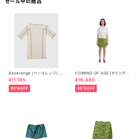
セール中の商品
Baserange (ベースレンジ) O
COMING OF AGE (カミングオ
MATO 3/4 TEE SHIRT (DYL
ブエイジ) DRAWSTRING MIN
¥11,165
¥18,480
AN BEIGE)
I SKIRT (GINGHAM LIME/BL
ACK）
30%OFF
40%OFF