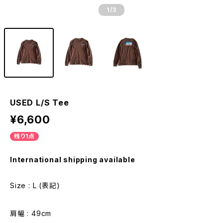
1
/3
USED L/S Tee
¥6,600
残り1点
International shipping available
Size : L (表記)
肩幅 : 49cm