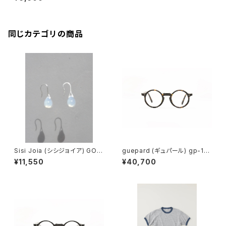
同じカテゴリの商品
Sisi Joia (シシジョイア) GOT
guepard (ギュパール) gp-11
A Mini earrings (Opaline w
ecaille (clear lens) メガネ
¥11,550
¥40,700
hite)