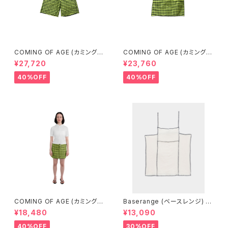
COMING OF AGE (カミングオ
COMING OF AGE (カミングオ
ブエイジ) FLARED SHORTS
ブエイジ) DRAWSTRING MID
¥27,720
¥23,760
（GINGHAM LIME/BLACK）
I SKIRT（GINGHAM LIME/BL
ACK）
40%OFF
40%OFF
COMING OF AGE (カミングオ
Baserange (ベースレンジ) S
ブエイジ) DRAWSTRING MIN
HOK SQUARE TOP (Off Wh
¥18,480
¥13,090
I SKIRT (GINGHAM LIME/BL
ite)
ACK）
40%OFF
30%OFF