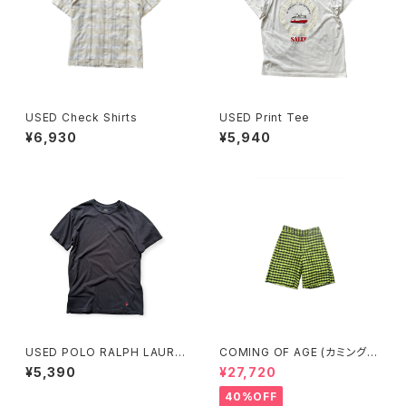
USED Check Shirts
USED Print Tee
¥6,930
¥5,940
USED POLO RALPH LAURE
COMING OF AGE (カミングオ
N Tee
ブエイジ) FLARED SHORTS
¥5,390
¥27,720
（GINGHAM LIME/BLACK）
40%OFF