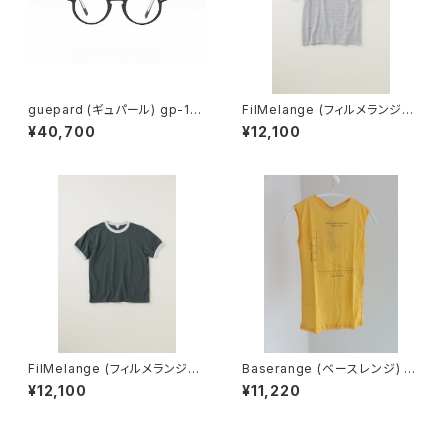
guepard (ギュパール) gp-11
FilMelange (フィルメランジェ)
noir cristal (clear lens) メガ
EMMA / エマ VINTAGE TENJ
¥40,700
¥12,100
ネ
IKU (champione melange)
FilMelange (フィルメランジェ)
Baserange (ベースレンジ) U
EMMA / エマ VINTAGE TENJ
NSEEN TANK (MORUS BEIG
¥12,100
¥11,220
IKU (charcoal khaki)
E)