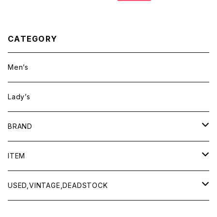
CATEGORY
Men’s
Lady’s
BRAND
BAICYCLON by bagjack
ITEM
Baserange
Men
USED,VINTAGE,DEADSTOCK
All items
Charcoal
Lady
All items