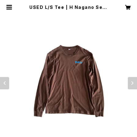
USED L/S Tee | H Nagano Sele
ct Shop