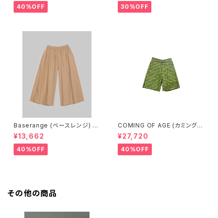
ACK）
40%OFF
30%OFF
Baserange (ベースレンジ) C
COMING OF AGE (カミングオ
ABLE PANTS (MARBLE BRO
ブエイジ) FLARED SHORTS
¥13,662
¥27,720
WN)
（GINGHAM LIME/BLACK）
40%OFF
40%OFF
その他の商品