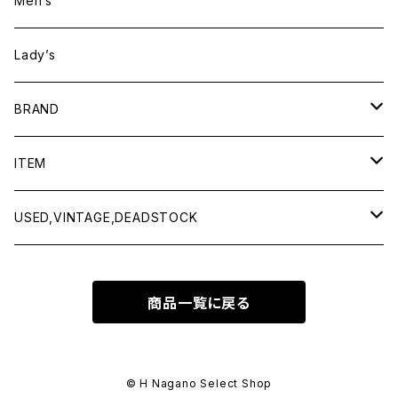
Men’s
Lady’s
BRAND
BAICYCLON by bagjack
ITEM
Baserange
Men
USED,VINTAGE,DEADSTOCK
All items
Charcoal
Lady
All items
商品一覧に戻る
Tops
All items
CLINQ
Tops
Bottoms
Tops
COMING OF AGE
Bottoms
© H Nagano Select Shop