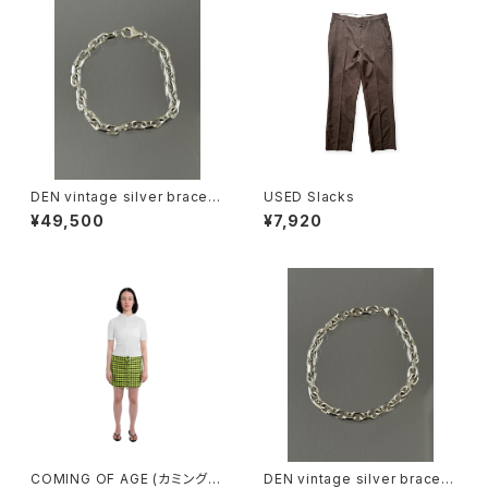
DEN vintage silver bracele
USED Slacks
t
¥49,500
¥7,920
COMING OF AGE (カミングオ
DEN vintage silver bracele