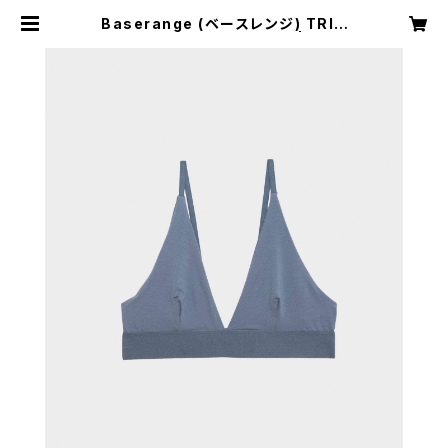
Baserange (ベースレンジ) TRIA
NGLE BRA (KOEL BLUE) | H Na
gano Select Shop