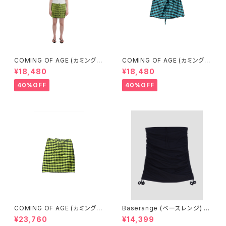
COMING OF AGE (カミングオ
COMING OF AGE (カミングオ
ブエイジ) DRAWSTRING MIN
ブエイジ) DRAWSTRING MIN
¥18,480
¥18,480
I SKIRT (GINGHAM LIME/BL
I SKIRT（GINGHAM TURQU
ACK）
OISE/BROWN）
40%OFF
40%OFF
COMING OF AGE (カミングオ
Baserange (ベースレンジ) PI
ブエイジ) DRAWSTRING MID
CTORIAL SKIRT (BLACK)
¥23,760
¥14,399
I SKIRT（GINGHAM LIME/BL