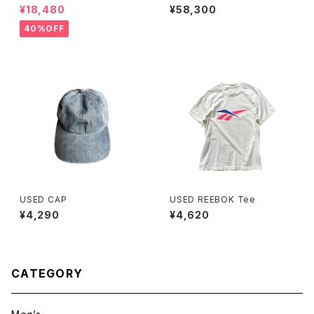
ブエイジ) DRAWSTRING MIN
t
¥18,480
¥58,300
I SKIRT (GINGHAM LIME/BL
ACK）
40%OFF
USED CAP
USED REEBOK Tee
¥4,290
¥4,620
CATEGORY