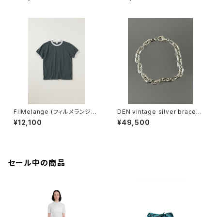
ネ
IKU (champione melange)
FilMelange (フィルメランジェ)
DEN vintage silver bracele
EMMA / エマ VINTAGE TENJ
t
¥12,100
¥49,500
IKU (charcoal khaki)
セール中の商品