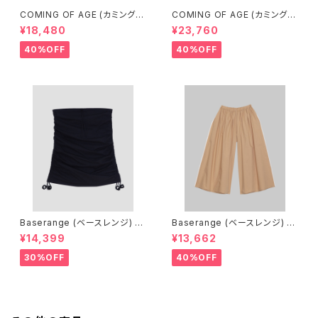
COMING OF AGE (カミングオ
COMING OF AGE (カミングオ
ブエイジ) DRAWSTRING MIN
ブエイジ) DRAWSTRING MID
¥18,480
¥23,760
I SKIRT（GINGHAM TURQU
I SKIRT（GINGHAM LIME/BL
OISE/BROWN）
ACK）
40%OFF
40%OFF
Baserange (ベースレンジ) PI
Baserange (ベースレンジ) C
CTORIAL SKIRT (BLACK)
ABLE PANTS (MARBLE BRO
¥14,399
¥13,662
WN)
30%OFF
40%OFF