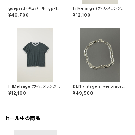
guepard (ギュパール) gp-11
FilMelange (フィルメランジェ)
noir cristal (clear lens) メガ
EMMA / エマ VINTAGE TENJ
¥40,700
¥12,100
ネ
IKU (champione melange)
FilMelange (フィルメランジェ)
DEN vintage silver bracele
EMMA / エマ VINTAGE TENJ
t
¥12,100
¥49,500
IKU (charcoal khaki)
セール中の商品