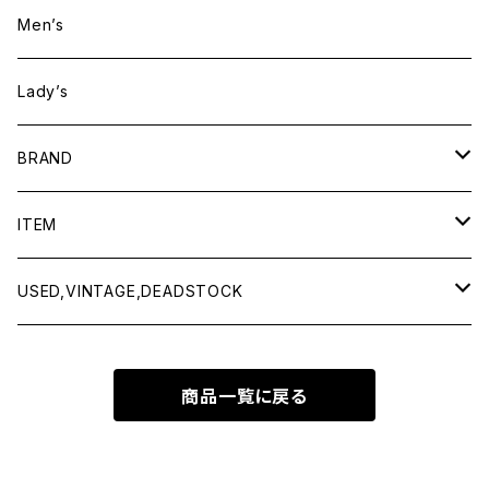
Men’s
Lady’s
BRAND
BAICYCLON by bagjack
ITEM
Baserange
Men
USED,VINTAGE,DEADSTOCK
All items
Charcoal
Lady
All items
商品一覧に戻る
Tops
All items
CLINQ
Tops
Bottoms
Tops