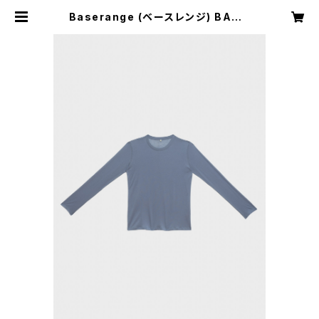
Baserange (ベースレンジ) BAMB
OO LYOCELL LONG SLEEVE TE
E (KOEL BLUE) | H Nagano Sel
ect Shop