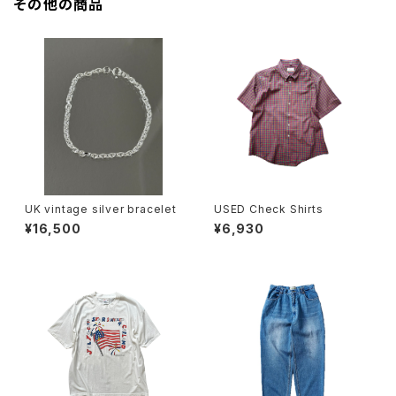
その他の商品
UK vintage silver bracelet
USED Check Shirts
¥16,500
¥6,930