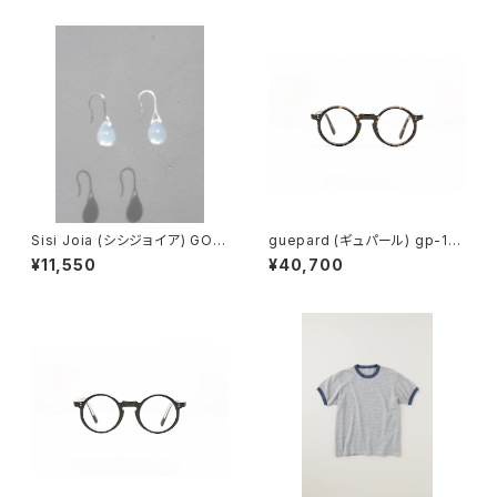
Sisi Joia (シシジョイア) GOT
guepard (ギュパール) gp-11
A Mini earrings (Opaline w
ecaille (clear lens) メガネ
¥11,550
¥40,700
hite)