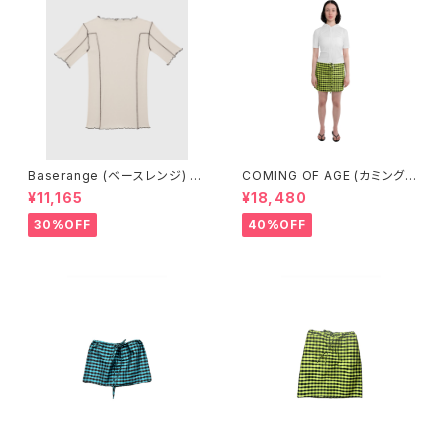
Baserange (ベースレンジ) O
COMING OF AGE (カミングオ
MATO 3/4 TEE SHIRT (DYL
ブエイジ) DRAWSTRING MIN
¥11,165
¥18,480
AN BEIGE)
I SKIRT (GINGHAM LIME/BL
ACK）
30%OFF
40%OFF