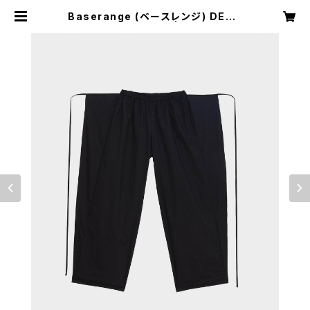
Baserange (ベースレンジ) DECT
I PANTS (BLACK) | H Nagano
Select Shop