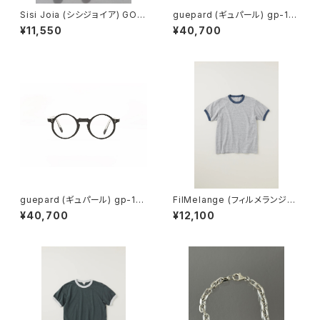
Sisi Joia (シシジョイア) GOT
guepard (ギュパール) gp-11
A Mini earrings (Opaline w
ecaille (clear lens) メガネ
¥11,550
¥40,700
hite)
guepard (ギュパール) gp-11
FilMelange (フィルメランジェ)
noir cristal (clear lens) メガ
EMMA / エマ VINTAGE TENJ
¥40,700
¥12,100
ネ
IKU (champione melange)