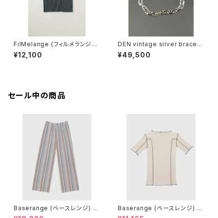
FilMelange (フィルメランジェ)
DEN vintage silver bracele
EMMA / エマ VINTAGE TENJ
t
¥12,100
¥49,500
IKU (charcoal khaki)
セール中の商品
Baserange (ベースレンジ) C
Baserange (ベースレンジ) O
LAUDE PANTS (MARTINIQ
MATO 3/4 TEE SHIRT (DYL