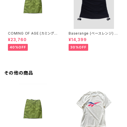
COMING OF AGE (カミングオ
Baserange (ベースレンジ) PI
ブエイジ) DRAWSTRING MID
CTORIAL SKIRT (BLACK)
¥23,760
¥14,399
I SKIRT（GINGHAM LIME/BL
ACK）
40%OFF
30%OFF
その他の商品