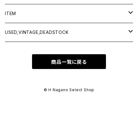
BAICYCLON by bagjack
ITEM
Baserange
Men
USED,VINTAGE,DEADSTOCK
All items
Charcoal
Lady
All items
商品一覧に戻る
Tops
All items
CLINQ
Tops
Bottoms
Tops
COMING OF AGE
Bottoms
© H Nagano Select Shop
Outer
Bottoms
CURLY & Co.
Goods
Goods
Goods
decka -Quality socks-