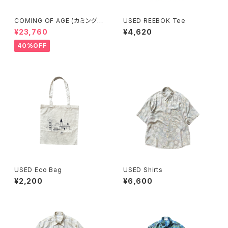
COMING OF AGE (カミングオ
USED REEBOK Tee
ブエイジ) DRAWSTRING MID
¥23,760
¥4,620
I SKIRT（GINGHAM LIME/BL
ACK）
40%OFF
USED Eco Bag
USED Shirts
¥2,200
¥6,600