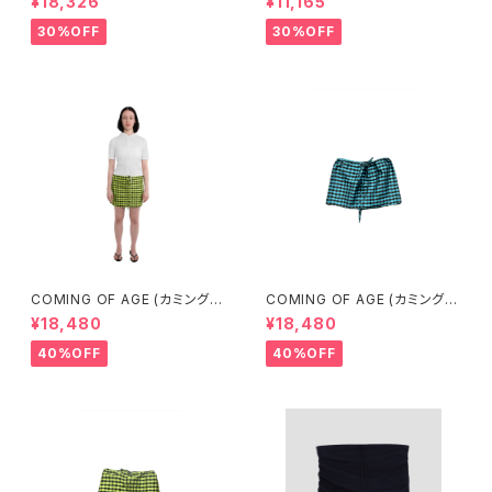
¥18,326
¥11,165
UE BRICK)
AN BEIGE)
30%OFF
30%OFF
COMING OF AGE (カミングオ
COMING OF AGE (カミングオ
ブエイジ) DRAWSTRING MIN
ブエイジ) DRAWSTRING MIN
¥18,480
¥18,480
I SKIRT (GINGHAM LIME/BL
I SKIRT（GINGHAM TURQU
ACK）
OISE/BROWN）
40%OFF
40%OFF