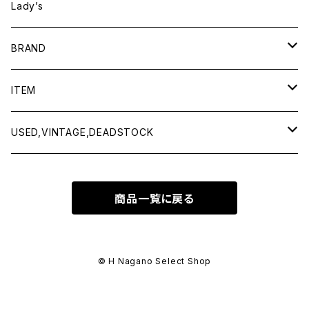
Lady’s
BRAND
BAICYCLON by bagjack
ITEM
Baserange
Men
USED,VINTAGE,DEADSTOCK
All items
Charcoal
Lady
All items
商品一覧に戻る
Tops
All items
CLINQ
Tops
Bottoms
Tops
COMING OF AGE
Bottoms
© H Nagano Select Shop
Outer
Bottoms
CURLY & Co.
Goods