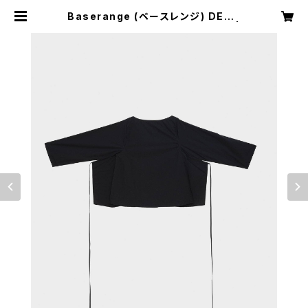
Baserange (ベースレンジ) DECT
I LONG SLEEVE TOP (BLACK) |
H Nagano Select Shop