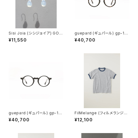
Sisi Joia (シシジョイア) GOT
guepard (ギュパール) gp-11
A Mini earrings (Opaline w
ecaille (clear lens) メガネ
¥11,550
¥40,700
hite)
guepard (ギュパール) gp-11
FilMelange (フィルメランジェ)
noir cristal (clear lens) メガ
EMMA / エマ VINTAGE TENJ
¥40,700
¥12,100
ネ
IKU (champione melange)