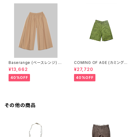
Baserange (ベースレンジ) C
COMING OF AGE (カミングオ
ABLE PANTS (MARBLE BRO
ブエイジ) FLARED SHORTS
¥13,662
¥27,720
WN)
（GINGHAM LIME/BLACK）
40%OFF
40%OFF
その他の商品