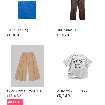
USED Eco Bag
USED Slacks
¥1,980
¥7,920
Baserange (ベースレンジ) C
USED 90’s Print Tee
ABLE PANTS (MARBLE BRO
¥13,662
¥5,940
WN)
40%OFF