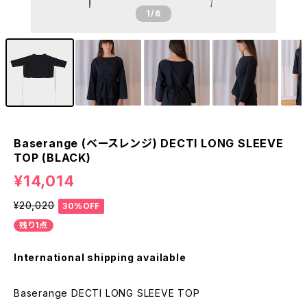
1
/6
Baserange (ベースレンジ) DECTI LONG SLEEVE
TOP (BLACK)
¥14,014
¥20,020
30%OFF
残り1点
International shipping available
Baserange DECTI LONG SLEEVE TOP