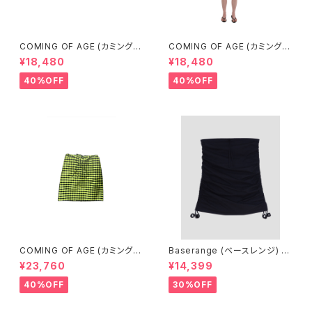
COMING OF AGE (カミングオ
COMING OF AGE (カミングオ
ブエイジ) DRAWSTRING MIN
ブエイジ) DRAWSTRING MIN
¥18,480
¥18,480
I SKIRT（GINGHAM TURQU
I SKIRT (GINGHAM LIME/BL
OISE/BROWN）
ACK）
40%OFF
40%OFF
COMING OF AGE (カミングオ
Baserange (ベースレンジ) PI
ブエイジ) DRAWSTRING MID
CTORIAL SKIRT (BLACK)
¥23,760
¥14,399
I SKIRT（GINGHAM LIME/BL
ACK）
40%OFF
30%OFF