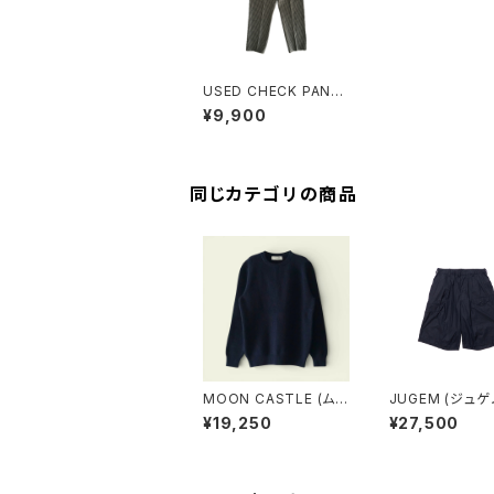
USED CHECK PANT
S
¥9,900
同じカテゴリの商品
MOON CASTLE (ム
JUGEM (ジュゲム)
ーンキャッスル) COTT
NEEMA GURUK
¥19,250
¥27,500
ON HEAVY WEIGHT
HORTS (NAVY
CREWNECK (NAVY)