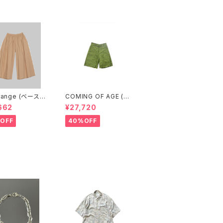
range (ベースレ
COMING OF AGE (カ
CABLE PANTS
ミングオブエイジ) FLA
662
¥27,720
BLE BROWN)
RED SHORTS（GING
HAM LIME/BLACK）
OFF
40%OFF