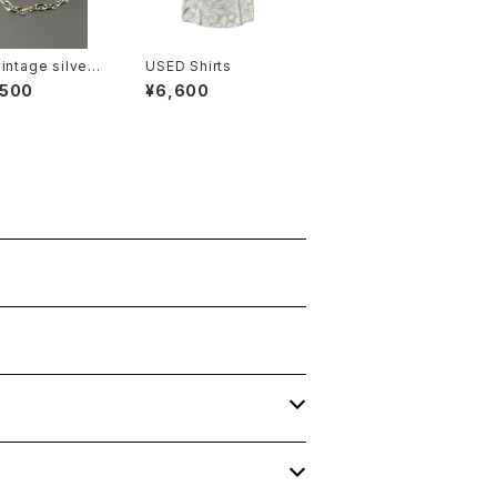
intage silver
USED Shirts
let
,500
¥6,600