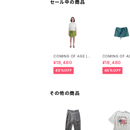
セール中の商品
COMING OF AGE (カ
COMING OF A
ミングオブエイジ) DRA
ミングオブエイジ)
¥18,480
¥18,480
WSTRING MINI SKIR
WSTRING MINI
T (GINGHAM LIME/B
T（GINGHAM 
40%OFF
40%OFF
LACK）
UOISE/BROWN
その他の商品