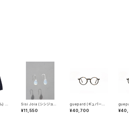
 DY
Sisi Joia (シシジョイ
guepard (ギュパール)
guep
HA S
ア) GOTA Mini earrin
gp-11 ecaille (clear
gp-11 
¥11,550
¥40,700
¥40
)
gs (Opaline white)
lens) メガネ
ear 