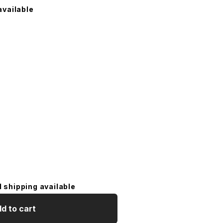
available
l shipping available
d to cart