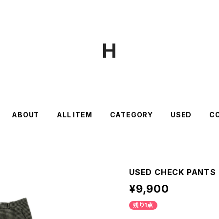
H
ABOUT
ALL ITEM
CATEGORY
USED
C
USED CHECK PANTS
¥9,900
残り1点