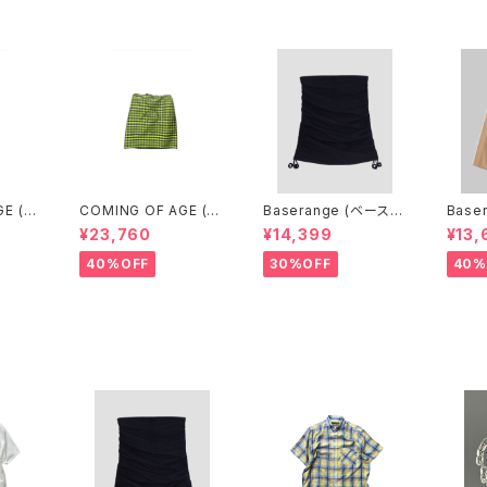
GE (カ
COMING OF AGE (カ
Baserange (ベースレ
Base
 DRA
ミングオブエイジ) DRA
ンジ) PICTORIAL SKI
ンジ) 
¥23,760
¥14,399
¥13,
 SKIR
WSTRING MIDI SKIR
RT (BLACK)
(MAR
TURQ
T（GINGHAM LIME/B
40%OFF
30%OFF
40%
）
LACK）