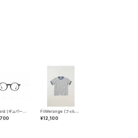
ard (ギュパール)
FilMelange (フィルメ
noir cristal (cl
ランジェ) EMMA / エマ
,700
¥12,100
lens) メガネ
VINTAGE TENJIKU
(champione melang
e)