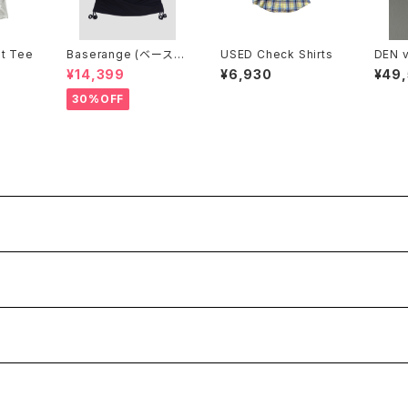
nt Tee
Baserange (ベースレ
USED Check Shirts
DEN v
ンジ) PICTORIAL SKI
brace
¥14,399
¥6,930
¥49
RT (BLACK)
30%OFF