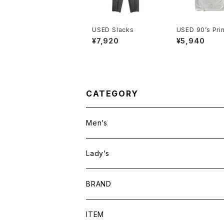
USED Slacks
USED 90’s Pri
¥7,920
¥5,940
CATEGORY
Men’s
Lady’s
BRAND
BAICYCLON by bagjack
ITEM