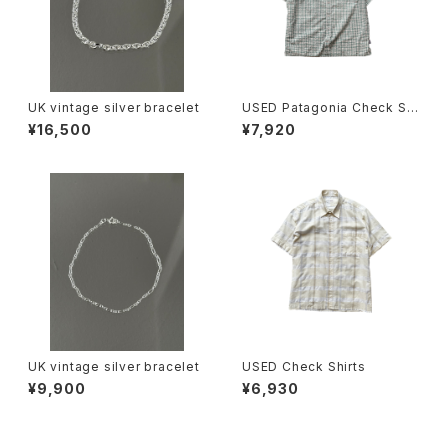
UK vintage silver bracelet
USED Patagonia Check Shi
rts
¥16,500
¥7,920
UK vintage silver bracelet
USED Check Shirts
¥9,900
¥6,930