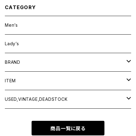
CATEGORY
Men’s
Lady’s
BRAND
BAICYCLON by bagjack
ITEM
Baserange
Men
USED,VINTAGE,DEADSTOCK
All items
Charcoal
Lady
All items
商品一覧に戻る
Tops
All items
CLINQ
Tops