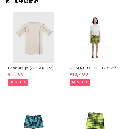
セール中の商品
Baserange (ベースレンジ) O
COMING OF AGE (カミングオ
MATO 3/4 TEE SHIRT (DYL
ブエイジ) DRAWSTRING MIN
¥11,165
¥18,480
AN BEIGE)
I SKIRT (GINGHAM LIME/BL
ACK）
30%OFF
40%OFF