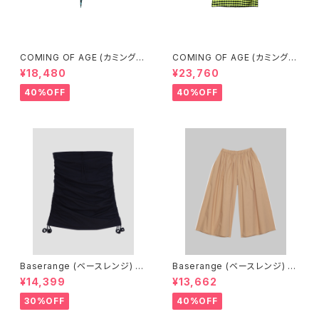
COMING OF AGE (カミングオ
COMING OF AGE (カミングオ
ブエイジ) DRAWSTRING MIN
ブエイジ) DRAWSTRING MID
¥18,480
¥23,760
I SKIRT（GINGHAM TURQU
I SKIRT（GINGHAM LIME/BL
OISE/BROWN）
ACK）
40%OFF
40%OFF
Baserange (ベースレンジ) PI
Baserange (ベースレンジ) C
CTORIAL SKIRT (BLACK)
ABLE PANTS (MARBLE BRO
¥14,399
¥13,662
WN)
30%OFF
40%OFF