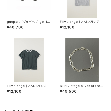
guepard (ギュパール) gp-11
FilMelange (フィルメランジェ)
noir cristal (clear lens) メガ
EMMA / エマ VINTAGE TENJ
¥40,700
¥12,100
ネ
IKU (champione melange)
FilMelange (フィルメランジェ)
DEN vintage silver bracele
EMMA / エマ VINTAGE TENJ
t
¥12,100
¥49,500
IKU (charcoal khaki)