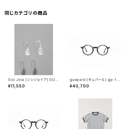
同じカテゴリの商品
Sisi Joia (シシジョイア) GOT
guepard (ギュパール) gp-11
A Mini earrings (Opaline w
ecaille (clear lens) メガネ
¥11,550
¥40,700
hite)