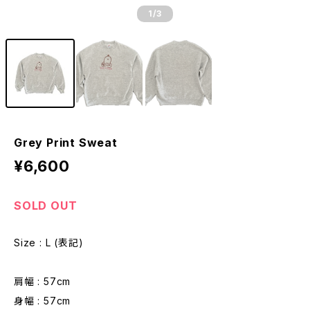
1
/3
Grey Print Sweat
¥6,600
SOLD OUT
Size : L (表記)
肩幅 : 57cm
身幅 : 57cm