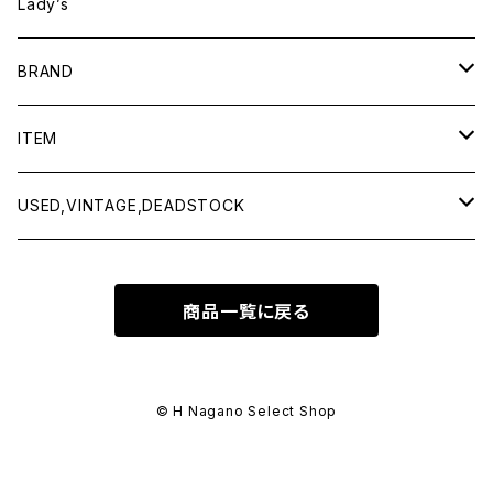
Lady’s
BRAND
BAICYCLON by bagjack
ITEM
Baserange
Men
USED,VINTAGE,DEADSTOCK
All items
Charcoal
Lady
All items
商品一覧に戻る
Tops
All items
CLINQ
Tops
Bottoms
Tops
COMING OF AGE
Bottoms
© H Nagano Select Shop
Outer
Bottoms
CURLY & Co.
Goods