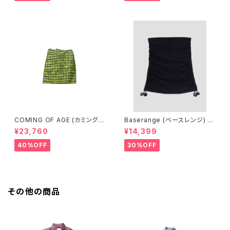
COMING OF AGE (カミングオ
Baserange (ベースレンジ) PI
ブエイジ) DRAWSTRING MID
CTORIAL SKIRT (BLACK)
¥23,760
¥14,399
I SKIRT（GINGHAM LIME/BL
ACK）
40%OFF
30%OFF
その他の商品