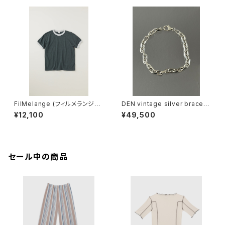
FilMelange (フィルメランジェ)
DEN vintage silver bracele
EMMA / エマ VINTAGE TENJ
t
¥12,100
¥49,500
IKU (charcoal khaki)
セール中の商品