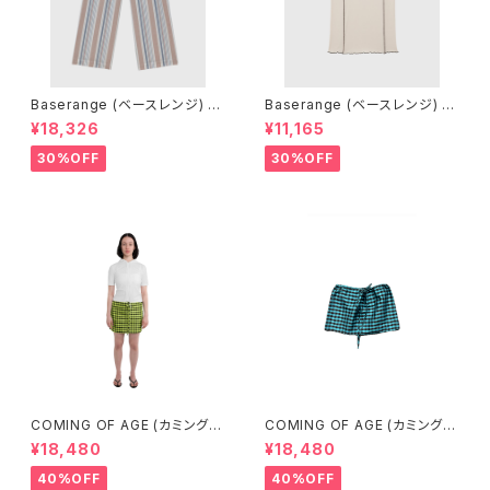
Baserange (ベースレンジ) C
Baserange (ベースレンジ) O
LAUDE PANTS (MARTINIQ
MATO 3/4 TEE SHIRT (DYL
¥18,326
¥11,165
UE BRICK)
AN BEIGE)
30%OFF
30%OFF
COMING OF AGE (カミングオ
COMING OF AGE (カミングオ
ブエイジ) DRAWSTRING MIN
ブエイジ) DRAWSTRING MIN
¥18,480
¥18,480
I SKIRT (GINGHAM LIME/BL
I SKIRT（GINGHAM TURQU
ACK）
OISE/BROWN）
40%OFF
40%OFF