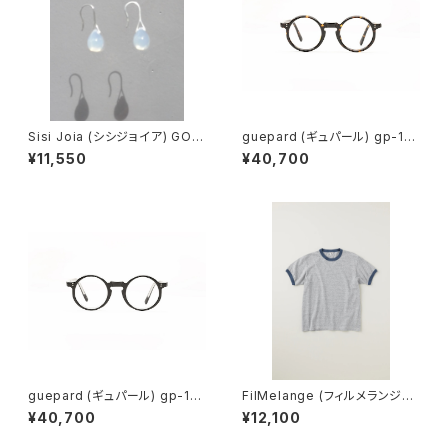
Sisi Joia (シシジョイア) GOT
guepard (ギュパール) gp-11
A Mini earrings (Opaline w
ecaille (clear lens) メガネ
¥11,550
¥40,700
hite)
guepard (ギュパール) gp-11
FilMelange (フィルメランジェ)
noir cristal (clear lens) メガ
EMMA / エマ VINTAGE TENJ
¥40,700
¥12,100
ネ
IKU (champione melange)