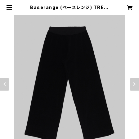
Baserange (ベースレンジ) TRE S
WEATPANTS (Black) | H Naga
no Select Shop