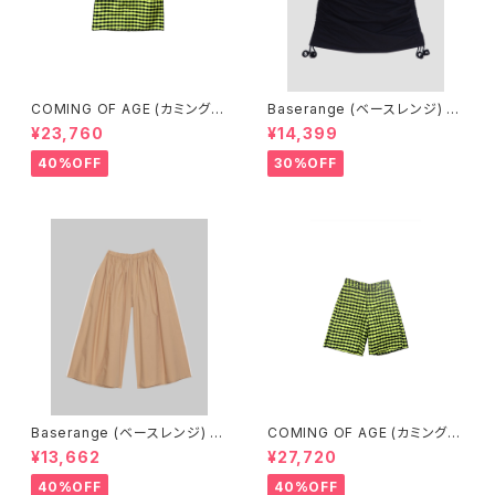
COMING OF AGE (カミングオ
Baserange (ベースレンジ) PI
ブエイジ) DRAWSTRING MID
CTORIAL SKIRT (BLACK)
¥23,760
¥14,399
I SKIRT（GINGHAM LIME/BL
ACK）
40%OFF
30%OFF
Baserange (ベースレンジ) C
COMING OF AGE (カミングオ
ABLE PANTS (MARBLE BRO
ブエイジ) FLARED SHORTS
¥13,662
¥27,720
WN)
（GINGHAM LIME/BLACK）
40%OFF
40%OFF