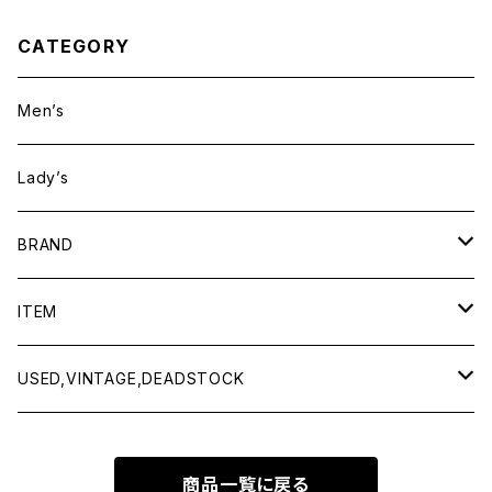
CATEGORY
Men’s
Lady’s
BRAND
BAICYCLON by bagjack
ITEM
Baserange
Men
USED,VINTAGE,DEADSTOCK
All items
Charcoal
Lady
All items
商品一覧に戻る