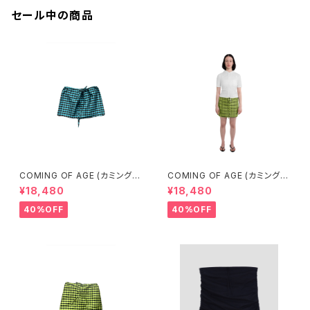
セール中の商品
COMING OF AGE (カミングオ
COMING OF AGE (カミングオ
ブエイジ) DRAWSTRING MIN
ブエイジ) DRAWSTRING MIN
¥18,480
¥18,480
I SKIRT（GINGHAM TURQU
I SKIRT (GINGHAM LIME/BL
OISE/BROWN）
ACK）
40%OFF
40%OFF