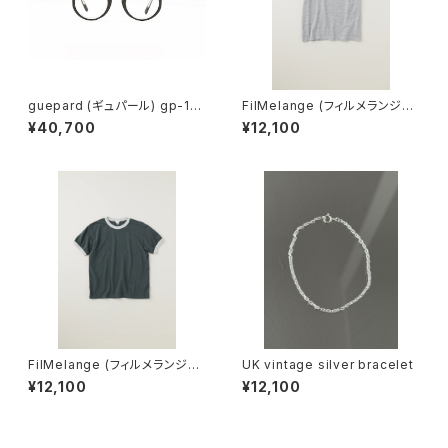
guepard (ギュパール) gp-11
FilMelange (フィルメランジェ)
noir cristal (clear lens) メガ
EMMA / エマ VINTAGE TENJ
¥40,700
¥12,100
ネ
IKU (champione melange)
FilMelange (フィルメランジェ)
UK vintage silver bracelet
EMMA / エマ VINTAGE TENJ
¥12,100
¥12,100
IKU (charcoal khaki)