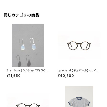
同じカテゴリの商品
Sisi Joia (シシジョイア) GOT
guepard (ギュパール) gp-11
A Mini earrings (Opaline w
ecaille (clear lens) メガネ
¥11,550
¥40,700
hite)