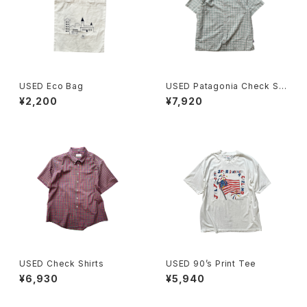
USED Eco Bag
USED Patagonia Check Shi
rts
¥2,200
¥7,920
USED Check Shirts
USED 90’s Print Tee
¥6,930
¥5,940