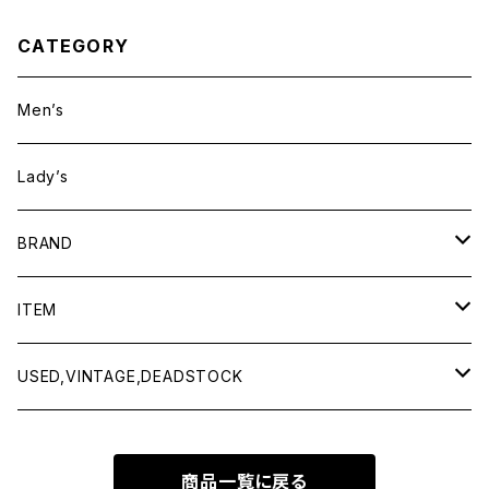
CATEGORY
Men’s
Lady’s
BRAND
BAICYCLON by bagjack
ITEM
Baserange
Men
USED,VINTAGE,DEADSTOCK
All items
Charcoal
Lady
All items
商品一覧に戻る