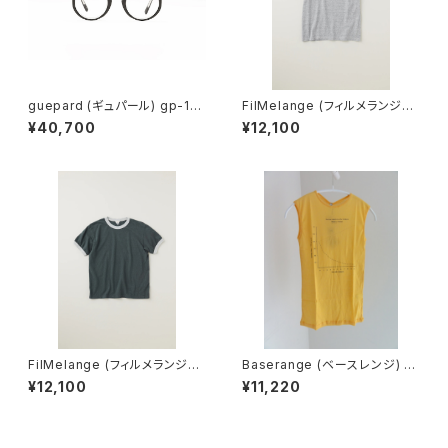
guepard (ギュパール) gp-11
FilMelange (フィルメランジェ)
noir cristal (clear lens) メガ
EMMA / エマ VINTAGE TENJ
¥40,700
¥12,100
ネ
IKU (champione melange)
FilMelange (フィルメランジェ)
Baserange (ベースレンジ) U
EMMA / エマ VINTAGE TENJ
NSEEN TANK (MORUS BEIG
¥12,100
¥11,220
IKU (charcoal khaki)
E)