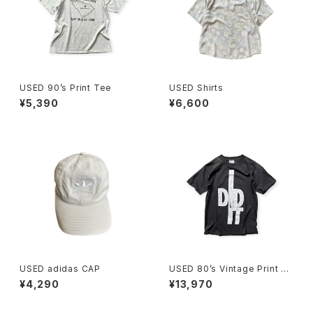
USED 90’s Print Tee
USED Shirts
¥5,390
¥6,600
USED adidas CAP
USED 80’s Vintage Print Te
e
¥4,290
¥13,970