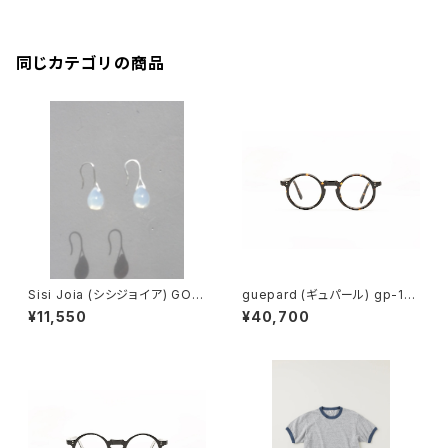
同じカテゴリの商品
Sisi Joia (シシジョイア) GOT
guepard (ギュパール) gp-11
A Mini earrings (Opaline w
ecaille (clear lens) メガネ
¥11,550
¥40,700
hite)