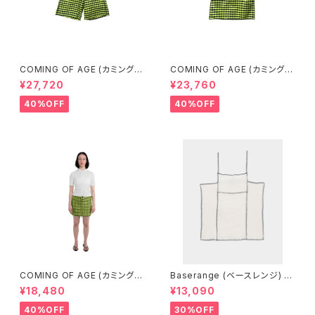
COMING OF AGE (カミングオ
COMING OF AGE (カミングオ
ブエイジ) FLARED SHORTS
ブエイジ) DRAWSTRING MID
¥27,720
¥23,760
（GINGHAM LIME/BLACK）
I SKIRT（GINGHAM LIME/BL
ACK）
40%OFF
40%OFF
COMING OF AGE (カミングオ
Baserange (ベースレンジ) S
ブエイジ) DRAWSTRING MIN
HOK SQUARE TOP (Off Wh
¥18,480
¥13,090
I SKIRT (GINGHAM LIME/BL
ite)
ACK）
40%OFF
30%OFF