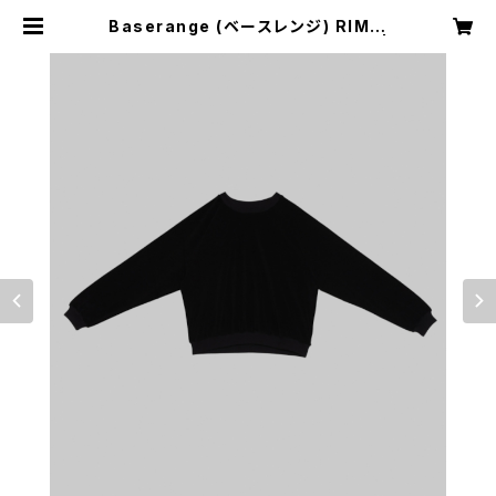
Baserange (ベースレンジ) RIM R
AGLAN SWEATSHIRT (Black) |
H Nagano Select Shop