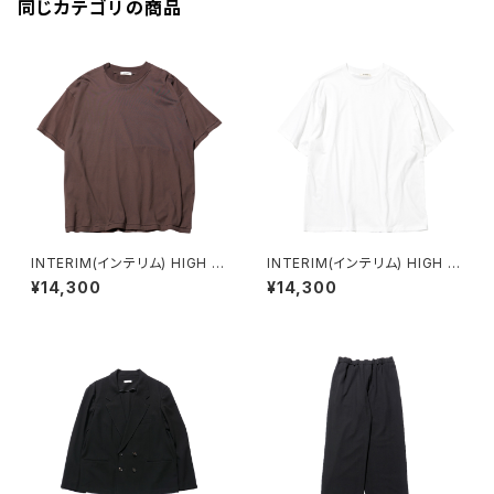
同じカテゴリの商品
INTERIM(インテリム) HIGH G
INTERIM(インテリム) HIGH G
AUGE SUVIN JERSEY S/S T
AUGE SUVIN JERSEY S/S T
¥14,300
¥14,300
EE (BROWN)
EE (PURE WHITE)