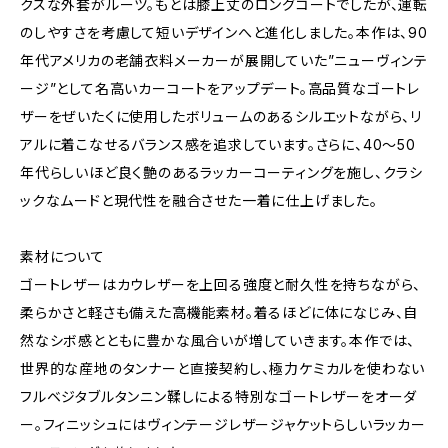
クスな外套がルーツ。もとは膝上丈のロングコートでしたが、運転
のしやすさを考慮して短いデザインへと進化しました。本作は、90
年代アメリカの⽼舗⾐料メーカーが展開していた”ニューヴィンテ
ージ”として名⾼いカーコートをアップデート。⾼品質なゴートレ
ザーをぜいたくに使⽤したボリュームのあるシルエットながら、リ
アルに着こなせるバランス感を追求しています。さらに、40〜50
年代らしいほど良く艶のあるラッカーコーティングを施し、クラシ
ックなムードと現代性を融合させた⼀着に仕上げました。
素材について
ゴートレザーはカウレザーを上回る強度と耐久性を持ちながら、
柔らかさと軽さも備えた⾼機能素材。着るほどに体になじみ、⾃
然なシボ感とともに豊かな⾵合いが増していきます。本作では、
世界的な産地のタンナーと直接契約し、極⼒ケミカルを使わない
フルベジタブルタンニン鞣しによる特別なゴートレザーをオーダ
ー。フィニッシュにはヴィンテージレザージャケットらしいラッカー