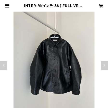
INTERIM(インテリム) FULL VEGE
TABLE TANNED GOAT LEATHE
R HYPER BIG CAR COAT レザー
ジャケット | H Nagano Select Sh
op