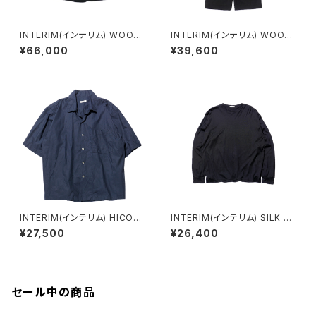
INTERIM(インテリム) WOOL
INTERIM(インテリム) WOOL
CREPE SABLE VOILE DEAD
CREPE SABLE VOILE DEAD
¥66,000
¥39,600
STOCK FABRIC PIPING DO
STOCK FABRIC WIDE DRES
UBLE JACKET
S EASY PANTS
INTERIM(インテリム) HICOU
INTERIM(インテリム) SILK C
NT TYPEWRITER DEADST
OTTON JERSEY DEADSTO
¥27,500
¥26,400
OCK FABRIC HYPER BIG S/
CK FABRIC L/S TEE
S OPEN COLLAR SHIRT (N
AVY)
セール中の商品