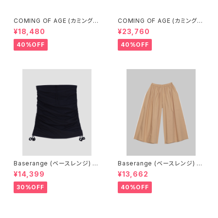
COMING OF AGE (カミングオ
COMING OF AGE (カミングオ
ブエイジ) DRAWSTRING MIN
ブエイジ) DRAWSTRING MID
¥18,480
¥23,760
I SKIRT（GINGHAM TURQU
I SKIRT（GINGHAM LIME/BL
OISE/BROWN）
ACK）
40%OFF
40%OFF
Baserange (ベースレンジ) PI
Baserange (ベースレンジ) C
CTORIAL SKIRT (BLACK)
ABLE PANTS (MARBLE BRO
¥14,399
¥13,662
WN)
30%OFF
40%OFF