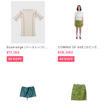
Baserange (ベースレンジ) O
COMING OF AGE (カミングオ
MATO 3/4 TEE SHIRT (DYL
ブエイジ) DRAWSTRING MIN
¥11,165
¥18,480
AN BEIGE)
I SKIRT (GINGHAM LIME/BL
ACK）
30%OFF
40%OFF