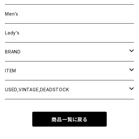
Men’s
Lady’s
BRAND
BAICYCLON by bagjack
ITEM
Baserange
Men
USED,VINTAGE,DEADSTOCK
All items
Charcoal
Lady
All items
商品一覧に戻る
Tops
All items
CLINQ
Tops