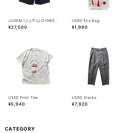
JUGEM (ジュゲム) DYNEEMA
USED Eco Bag
GURUKHA SHORTS (NAVY)
¥27,500
¥1,980
USED Print Tee
USED Slacks
¥5,940
¥7,920
CATEGORY