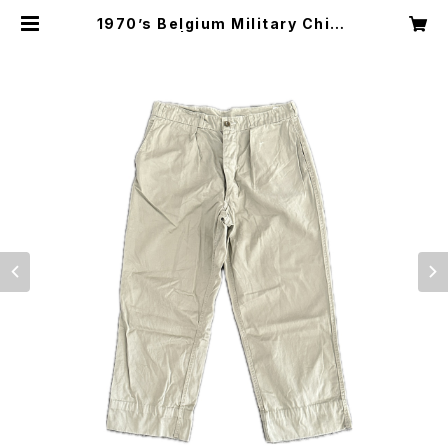
1970’s Belgium Military Chino
trousers | H Nagano Select S
hop