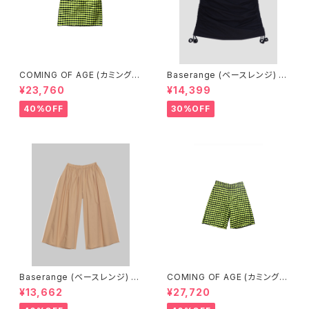
COMING OF AGE (カミングオ
Baserange (ベースレンジ) PI
ブエイジ) DRAWSTRING MID
CTORIAL SKIRT (BLACK)
¥23,760
¥14,399
I SKIRT（GINGHAM LIME/BL
ACK）
40%OFF
30%OFF
Baserange (ベースレンジ) C
COMING OF AGE (カミングオ
ABLE PANTS (MARBLE BRO
ブエイジ) FLARED SHORTS
¥13,662
¥27,720
WN)
（GINGHAM LIME/BLACK）