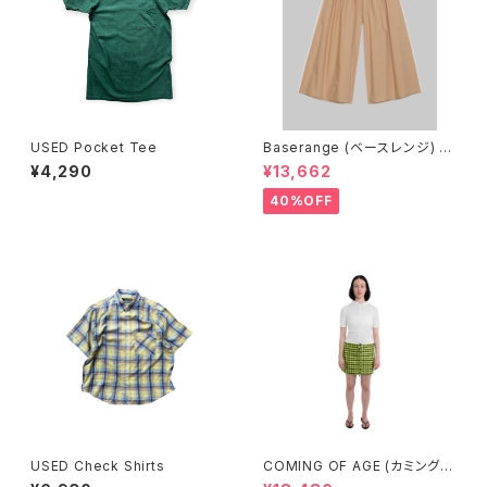
USED Pocket Tee
Baserange (ベースレンジ) C
ABLE PANTS (MARBLE BRO
¥4,290
¥13,662
WN)
40%OFF
USED Check Shirts
COMING OF AGE (カミングオ
ブエイジ) DRAWSTRING MIN