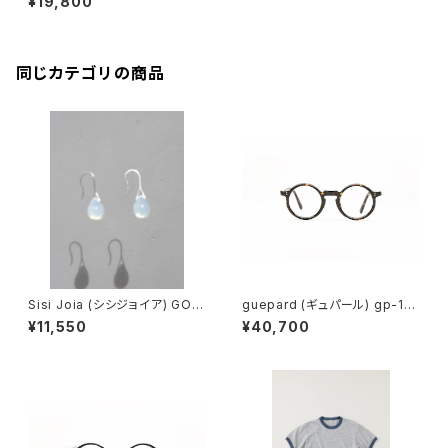
¥19,800
同じカテゴリの商品
Sisi Joia (シシジョイア) GOT
guepard (ギュパール) gp-11
A Mini earrings (Opaline w
ecaille (clear lens) メガネ
¥11,550
¥40,700
hite)