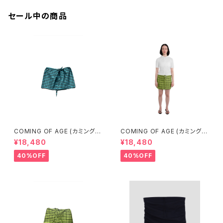
セール中の商品
COMING OF AGE (カミングオ
COMING OF AGE (カミングオ
ブエイジ) DRAWSTRING MIN
ブエイジ) DRAWSTRING MIN
¥18,480
¥18,480
I SKIRT（GINGHAM TURQU
I SKIRT (GINGHAM LIME/BL
OISE/BROWN）
ACK）
40%OFF
40%OFF