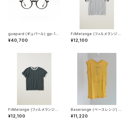
guepard (ギュパール) gp-11
FilMelange (フィルメランジェ)
noir cristal (clear lens) メガ
EMMA / エマ VINTAGE TENJ
¥40,700
¥12,100
ネ
IKU (champione melange)
FilMelange (フィルメランジェ)
Baserange (ベースレンジ) U
EMMA / エマ VINTAGE TENJ
NSEEN TANK (MORUS BEIG
¥12,100
¥11,220
IKU (charcoal khaki)
E)