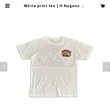
White print tee | H Nagano Se
lect Shop