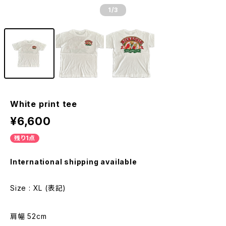
1
/3
White print tee
¥6,600
残り1点
International shipping available
Size : XL (表記)
肩幅 52cm