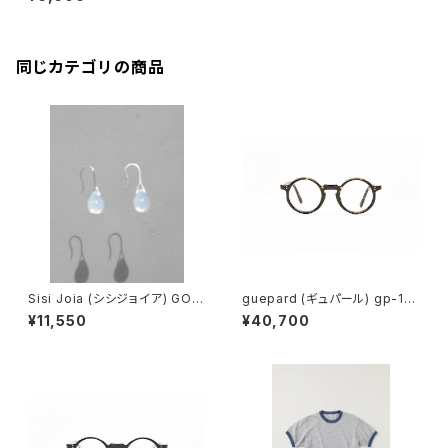
同じカテゴリの商品
Sisi Joia (シシジョイア) GOT
guepard (ギュパール) gp-11
A Mini earrings (Opaline w
ecaille (clear lens) メガネ
¥11,550
¥40,700
hite)