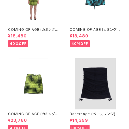
COMING OF AGE (カミングオ
COMING OF AGE (カミングオ
ブエイジ) DRAWSTRING MIN
ブエイジ) DRAWSTRING MIN
¥18,480
¥18,480
I SKIRT (GINGHAM LIME/BL
I SKIRT（GINGHAM TURQU
ACK）
OISE/BROWN）
40%OFF
40%OFF
COMING OF AGE (カミングオ
Baserange (ベースレンジ) PI
ブエイジ) DRAWSTRING MID
CTORIAL SKIRT (BLACK)
¥23,760
¥14,399
I SKIRT（GINGHAM LIME/BL
ACK）
40%OFF
30%OFF