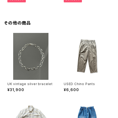
その他の商品
UK vintage silver bracelet
USED Chino Pants
¥31,900
¥6,600