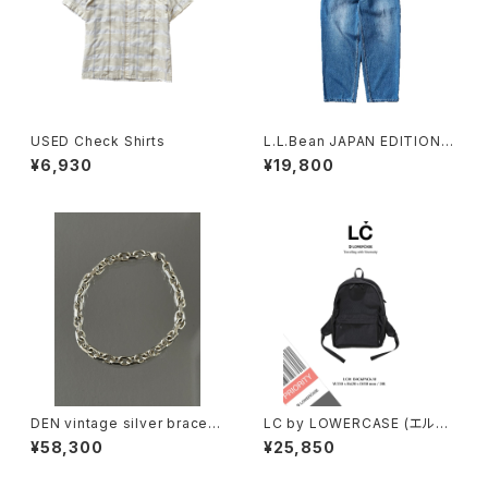
USED Check Shirts
L.L.Bean JAPAN EDITION
(エルエルビーン ジャパンエディ
¥6,930
¥19,800
ション) Men's Dexter Comf
ort Waist Jeans メンズ デク
スター・コンフォート・ウエスト・
ジーンズ
DEN vintage silver bracele
LC by LOWERCASE (エルシ
t
ーバイロウワーケース) LC01 B
¥58,300
¥25,850
ACKPACK M 20L バックパック
リュック