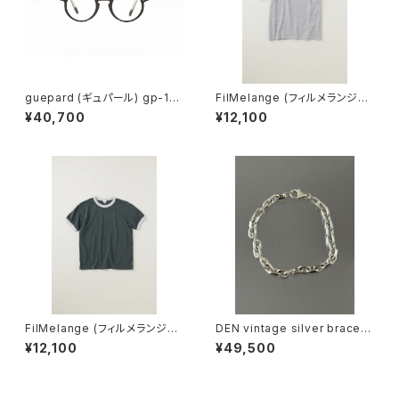
guepard (ギュパール) gp-11
FilMelange (フィルメランジェ)
noir cristal (clear lens) メガ
EMMA / エマ VINTAGE TENJ
¥40,700
¥12,100
ネ
IKU (champione melange)
FilMelange (フィルメランジェ)
DEN vintage silver bracele
EMMA / エマ VINTAGE TENJ
t
¥12,100
¥49,500
IKU (charcoal khaki)