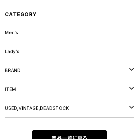
CATEGORY
Men’s
Lady’s
BRAND
BAICYCLON by bagjack
ITEM
Baserange
Men
USED,VINTAGE,DEADSTOCK
All items
Charcoal
Lady
All items
商品一覧に戻る