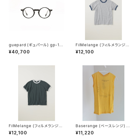
guepard (ギュパール) gp-11
FilMelange (フィルメランジェ)
noir cristal (clear lens) メガ
EMMA / エマ VINTAGE TENJ
¥40,700
¥12,100
ネ
IKU (champione melange)
FilMelange (フィルメランジェ)
Baserange (ベースレンジ) U
EMMA / エマ VINTAGE TENJ
NSEEN TANK (MORUS BEIG
¥12,100
¥11,220
IKU (charcoal khaki)
E)