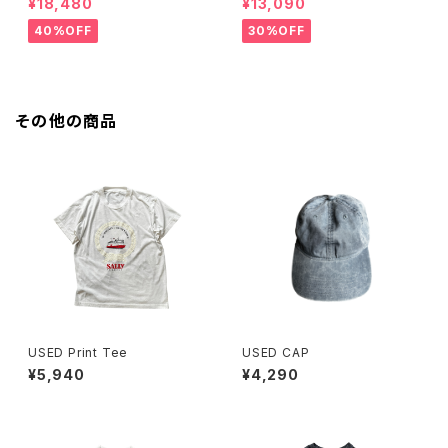
¥18,480
¥13,090
I SKIRT (GINGHAM LIME/BL
ite)
ACK）
40%OFF
30%OFF
その他の商品
USED Print Tee
USED CAP
¥5,940
¥4,290