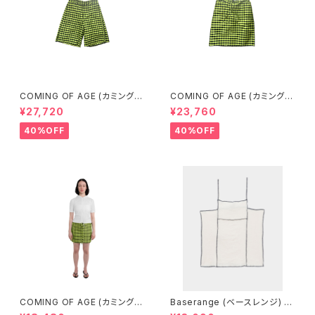
COMING OF AGE (カミングオ
COMING OF AGE (カミングオ
ブエイジ) FLARED SHORTS
ブエイジ) DRAWSTRING MID
¥27,720
¥23,760
（GINGHAM LIME/BLACK）
I SKIRT（GINGHAM LIME/BL
ACK）
40%OFF
40%OFF
COMING OF AGE (カミングオ
Baserange (ベースレンジ) S
ブエイジ) DRAWSTRING MIN
HOK SQUARE TOP (Off Wh