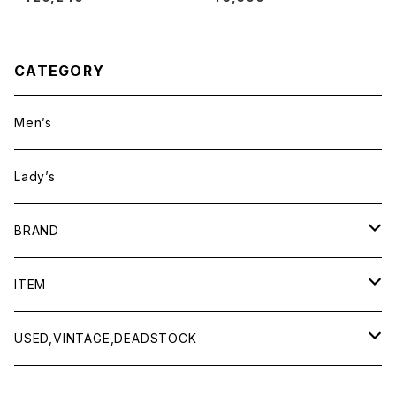
シャツ (White/Navy)
CATEGORY
Men’s
Lady’s
BRAND
BAICYCLON by bagjack
ITEM
Baserange
Men
USED,VINTAGE,DEADSTOCK
All items
Charcoal
Lady
All items