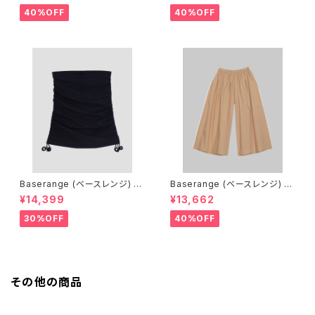
OISE/BROWN）
ACK）
40%OFF
40%OFF
Baserange (ベースレンジ) PI
Baserange (ベースレンジ) C
CTORIAL SKIRT (BLACK)
ABLE PANTS (MARBLE BRO
¥14,399
¥13,662
WN)
30%OFF
40%OFF
その他の商品