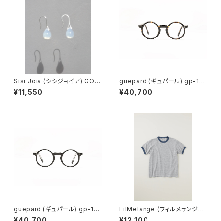
Sisi Joia (シシジョイア) GOT
guepard (ギュパール) gp-11
A Mini earrings (Opaline w
ecaille (clear lens) メガネ
¥11,550
¥40,700
hite)
guepard (ギュパール) gp-11
FilMelange (フィルメランジェ)
noir cristal (clear lens) メガ
EMMA / エマ VINTAGE TENJ
¥40,700
¥12,100