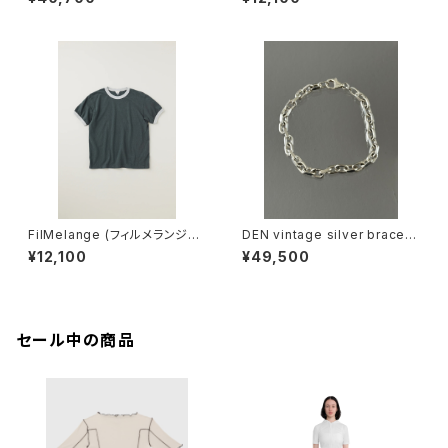
ネ
IKU (champione melange)
FilMelange (フィルメランジェ)
DEN vintage silver bracele
EMMA / エマ VINTAGE TENJ
t
¥12,100
¥49,500
IKU (charcoal khaki)
セール中の商品