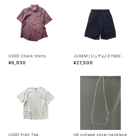
USED Check Shirts
JUGEM (ジュゲム) DYNEEMA
GURUKHA SHORTS (NAVY)
¥6,930
¥27,500
USED Print Tee
UK vintage silver necklace