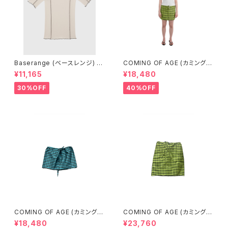
Baserange (ベースレンジ) O
COMING OF AGE (カミングオ
MATO 3/4 TEE SHIRT (DYL
ブエイジ) DRAWSTRING MIN
¥11,165
¥18,480
AN BEIGE)
I SKIRT (GINGHAM LIME/BL
ACK）
30%OFF
40%OFF
COMING OF AGE (カミングオ
COMING OF AGE (カミングオ
ブエイジ) DRAWSTRING MIN
ブエイジ) DRAWSTRING MID
¥18,480
¥23,760
I SKIRT（GINGHAM TURQU
I SKIRT（GINGHAM LIME/BL