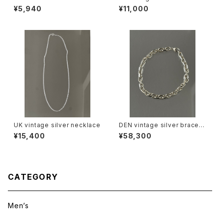
¥5,940
¥11,000
UK vintage silver necklace
DEN vintage silver bracele
t
¥15,400
¥58,300
CATEGORY
Men’s