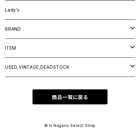
Lady’s
BRAND
BAICYCLON by bagjack
ITEM
Baserange
Men
USED,VINTAGE,DEADSTOCK
All items
Charcoal
Lady
All items
商品一覧に戻る
Tops
All items
CLINQ
Tops
Bottoms
Tops
COMING OF AGE
Bottoms
© H Nagano Select Shop
Outer
Bottoms