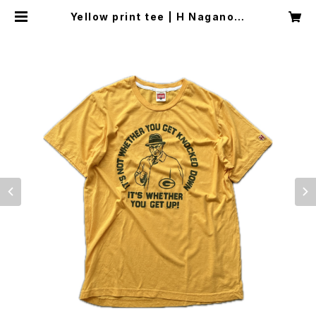
Yellow print tee | H Nagano S
elect Shop