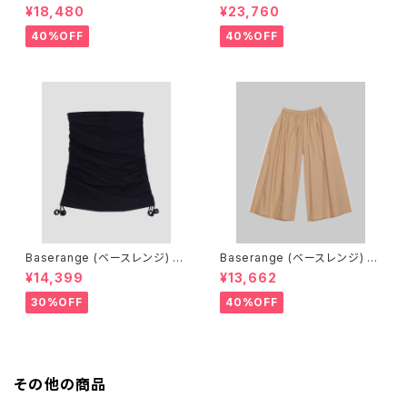
ブエイジ) DRAWSTRING MIN
ブエイジ) DRAWSTRING MID
¥18,480
¥23,760
I SKIRT（GINGHAM TURQU
I SKIRT（GINGHAM LIME/BL
OISE/BROWN）
ACK）
40%OFF
40%OFF
Baserange (ベースレンジ) PI
Baserange (ベースレンジ) C
CTORIAL SKIRT (BLACK)
ABLE PANTS (MARBLE BRO
¥14,399
¥13,662
WN)
30%OFF
40%OFF
その他の商品