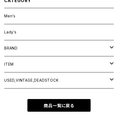
CATEGORY
Men’s
Lady’s
BRAND
BAICYCLON by bagjack
ITEM
Baserange
Men
USED,VINTAGE,DEADSTOCK
All items
Charcoal
Lady
All items
商品一覧に戻る
Tops
All items
CLINQ
Tops