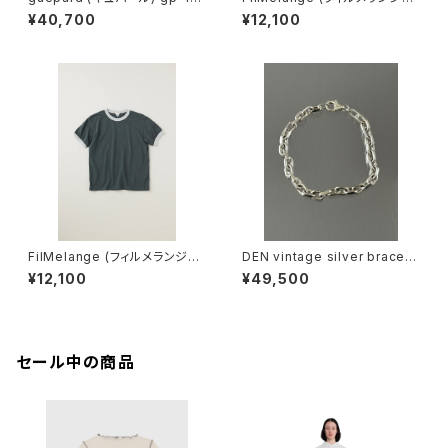
noir cristal (clear lens) メガ
EMMA / エマ VINTAGE TENJ
¥40,700
¥12,100
ネ
IKU (champione melange)
FilMelange (フィルメランジェ)
DEN vintage silver bracele
EMMA / エマ VINTAGE TENJ
t
¥12,100
¥49,500
IKU (charcoal khaki)
セール中の商品