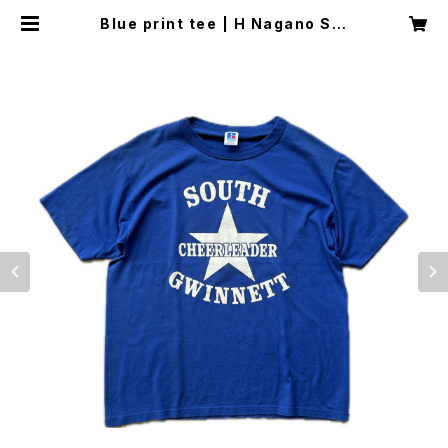
Blue print tee | H Nagano Sel
ect Shop