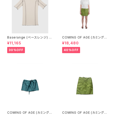
Baserange (ベースレンジ) O
COMING OF AGE (カミングオ
MATO 3/4 TEE SHIRT (DYL
ブエイジ) DRAWSTRING MIN
¥11,165
¥18,480
AN BEIGE)
I SKIRT (GINGHAM LIME/BL
ACK）
30%OFF
40%OFF
COMING OF AGE (カミングオ
COMING OF AGE (カミングオ