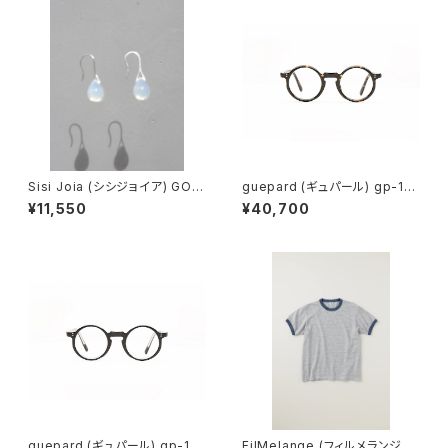
Sisi Joia (シシジョイア) GOT
guepard (ギュパール) gp-11
A Mini earrings (Opaline w
ecaille (clear lens) メガネ
¥11,550
¥40,700
hite)
guepard (ギュパール) gp-11
FilMelange (フィルメランジェ)