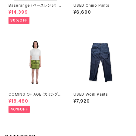
Baserange (ベースレンジ) PI
USED Chino Pants
CTORIAL SKIRT (BLACK)
¥14,399
¥6,600
30%OFF
COMING OF AGE (カミングオ
USED Work Pants
ブエイジ) DRAWSTRING MIN
¥18,480
¥7,920
I SKIRT (GINGHAM LIME/BL
ACK）
40%OFF