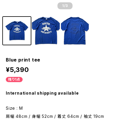
1
/3
Blue print tee
¥5,390
残り1点
International shipping available
Size : M
肩幅 48cm / 身幅 52cm / 着丈 64cm / 袖丈 19cm