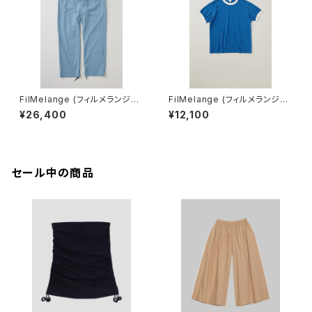
FilMelange (フィルメランジェ)
FilMelange (フィルメランジェ)
ANDER-GL / アンデル AIR SP
EMMA / エマ VINTAGE TENJ
¥26,400
¥12,100
INNING TENJIKU (ash blue)
IKU (deep blue)
セール中の商品