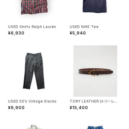
USED Shirts Ralph Lauren
USED NIKE Tee
¥6,930
¥5,940
USED 50’s Vintage Slacks
TORY LEATHER (トリーレザ
ー) 1"BRIDLE LEATHER SPU
¥9,900
¥15,400
R BUCKLE BELT"