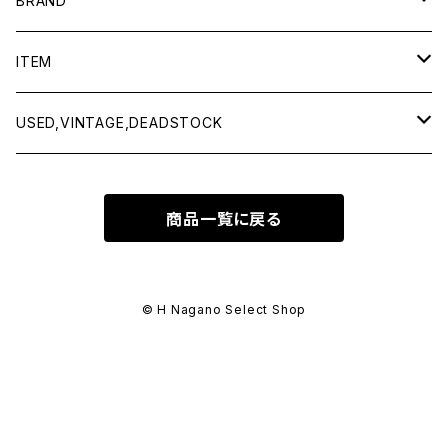
BRAND
BAICYCLON by bagjack
ITEM
Baserange
Men
USED,VINTAGE,DEADSTOCK
All items
Charcoal
Lady
All items
商品一覧に戻る
Tops
All items
CLINQ
Tops
Bottoms
Tops
COMING OF AGE
Bottoms
© H Nagano Select Shop
Outer
Bottoms
CURLY & Co.
Goods
Goods
Goods
decka -Quality socks-