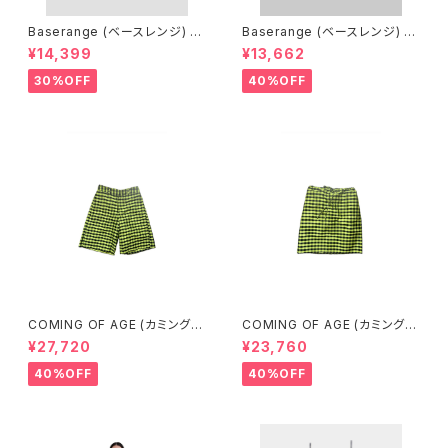
Baserange (ベースレンジ) PI
Baserange (ベースレンジ) C
CTORIAL SKIRT (BLACK)
ABLE PANTS (MARBLE BRO
¥14,399
¥13,662
WN)
30%OFF
40%OFF
COMING OF AGE (カミングオ
COMING OF AGE (カミングオ
ブエイジ) FLARED SHORTS
ブエイジ) DRAWSTRING MID
¥27,720
¥23,760
（GINGHAM LIME/BLACK）
I SKIRT（GINGHAM LIME/BL
ACK）
40%OFF
40%OFF