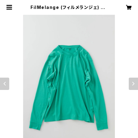
FilMelange (フィルメランジェ) EV
ANS / エヴァンス NEWLINDA TE
NJIKU | H Nagano Select Sho
p