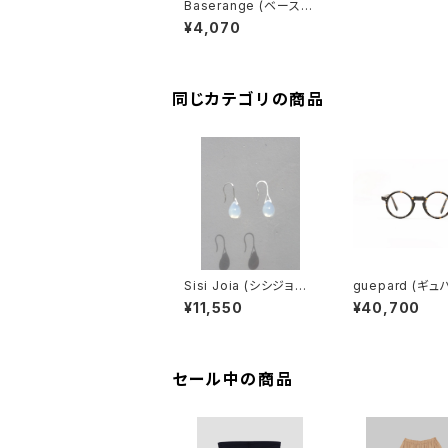
Baserange (ベースレ
ンジ) RIB OVERANKL
¥4,070
E SOCKS (BILL RED)
同じカテゴリの商品
Sisi Joia (シシジョイ
guepard (ギュ
ア) GOTA Mini earrin
gp-11 ecaille (
¥11,550
¥40,700
gs (Opaline white)
lens) メガネ
セール中の商品