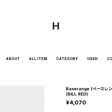
H
ABOUT
ALL ITEM
CATEGORY
USED
C
Baserange (ベースレン
(BILL RED)
¥4,070