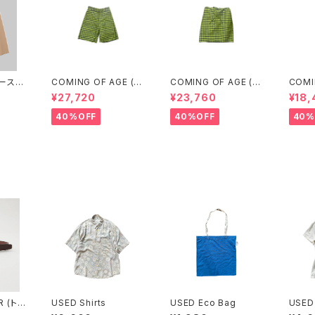
ベースレ
COMING OF AGE (カ
COMING OF AGE (カ
COMI
ANTS
ミングオブエイジ) FLA
ミングオブエイジ) DRA
ミングオ
¥27,720
¥23,760
¥18,
WN)
RED SHORTS（GING
WSTRING MIDI SKIR
WSTR
HAM LIME/BLACK）
T（GINGHAM LIME/B
T (G
40%OFF
40%OFF
40%
LACK）
LACK
R (トリ
USED Shirts
USED Eco Bag
USED