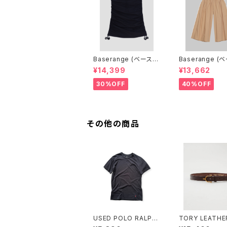
Baserange (ベースレ
Baserange (
ンジ) PICTORIAL SKI
ンジ) CABLE P
¥14,399
¥13,662
RT (BLACK)
(MARBLE BRO
30%OFF
40%OFF
その他の商品
USED POLO RALPH
TORY LEATHE
LAUREN Tee
ーレザー) 1"BRIDLE L