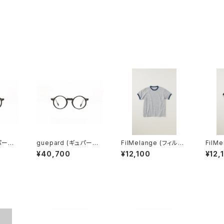
パール)
guepard (ギュパール)
FilMelange (フィルメ
FilM
clear
gp-11 noir cristal (cl
ランジェ) EMMA / エマ
ランジェ) EMMA
¥40,700
¥12,100
¥12,
ear lens) メガネ
VINTAGE TENJIKU
VINT
(champione melang
(char
e)