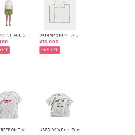
NG OF AGE (カ
Baserange (ベースレ
ブエイジ) DRA
ンジ) SHOK SQUARE
480
¥13,090
ING MINI SKIR
TOP (Off White)
INGHAM LIME/B
OFF
30%OFF
）
 REEBOK Tee
USED 90’s Print Tee