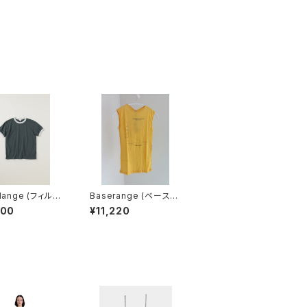
elange (フィルメ
Baserange (ベースレ
 / エマ
ンジ) UNSEEN TANK
100
¥11,220
AGE TENJIKU
(MORUS BEIGE)
coal khaki)