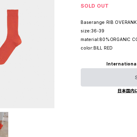
SOLD OUT
Baserange RIB OVERAN
size:36-39
material:80%ORGANIC 
color:BILL RED
Internationa
日本国内