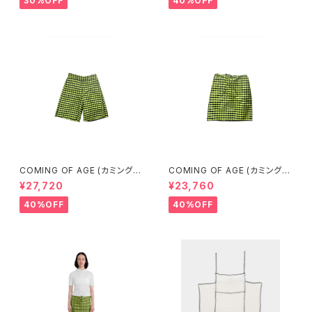
30%OFF
40%OFF
COMING OF AGE (カミングオ
COMING OF AGE (カミングオ
ブエイジ) FLARED SHORTS
ブエイジ) DRAWSTRING MID
¥27,720
¥23,760
（GINGHAM LIME/BLACK）
I SKIRT（GINGHAM LIME/BL
ACK）
40%OFF
40%OFF