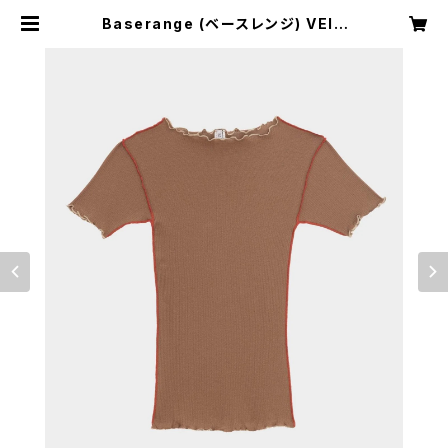
Baserange (ベースレンジ) VEIN
TEE SHIRT (ALAMILLO BROW
N/RED) | H Nagano Select Sho
p