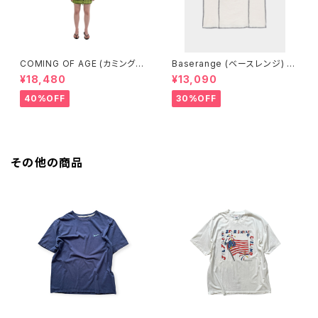
COMING OF AGE (カミングオ
Baserange (ベースレンジ) S
ブエイジ) DRAWSTRING MIN
HOK SQUARE TOP (Off Wh
¥18,480
¥13,090
I SKIRT (GINGHAM LIME/BL
ite)
ACK）
40%OFF
30%OFF
その他の商品