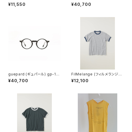
A Mini earrings (Opaline w
ecaille (clear lens) メガネ
¥11,550
¥40,700
hite)
guepard (ギュパール) gp-11
FilMelange (フィルメランジェ)
noir cristal (clear lens) メガ
EMMA / エマ VINTAGE TENJ
¥40,700
¥12,100
ネ
IKU (champione melange)