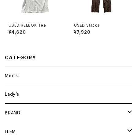
USED REEBOK Tee
USED Slacks
¥4,620
¥7,920
CATEGORY
Men’s
Lady’s
BRAND
BAICYCLON by bagjack
ITEM