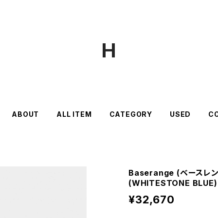
H
ABOUT
ALL ITEM
CATEGORY
USED
C
Baserange (ベースレン
(WHITESTONE BLUE)
¥32,670