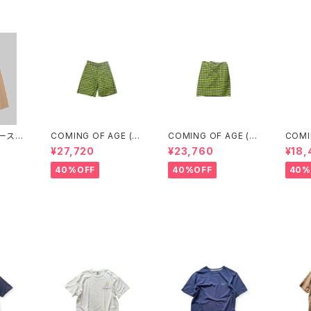
ベースレ
COMING OF AGE (カ
COMING OF AGE (カ
COMI
ANTS
ミングオブエイジ) FLA
ミングオブエイジ) DRA
ミングオ
¥27,720
¥23,760
¥18,
WN)
RED SHORTS（GING
WSTRING MIDI SKIR
WSTR
HAM LIME/BLACK）
T（GINGHAM LIME/B
T (G
40%OFF
40%OFF
40%
LACK）
LACK