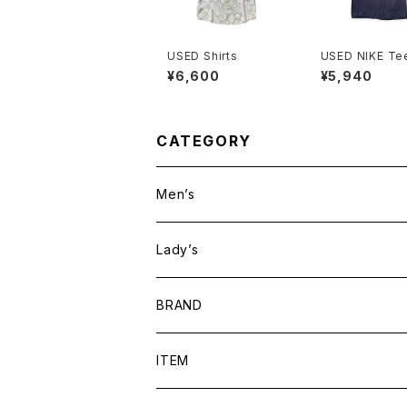
USED Shirts
USED NIKE Te
¥6,600
¥5,940
CATEGORY
Men’s
Lady’s
BRAND
BAICYCLON by bagjack
ITEM