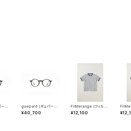
パール)
guepard (ギュパール)
FilMelange (フィルメ
FilM
clear
gp-11 noir cristal (cl
ランジェ) EMMA / エマ
ランジェ) EMMA
¥40,700
¥12,100
¥12,
ear lens) メガネ
VINTAGE TENJIKU
VINT
(champione melang
(char
e)