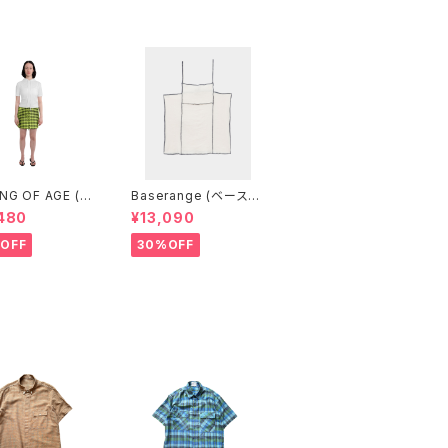
NG OF AGE (カ
Baserange (ベースレ
ブエイジ) DRA
ンジ) SHOK SQUARE
480
¥13,090
ING MINI SKIR
TOP (Off White)
INGHAM LIME/B
OFF
30%OFF
）