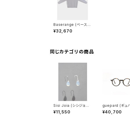
Baserange (ベースレ
ンジ) RIM SWEATSHI
¥32,670
RT (WHITESTONE B
LUE)
同じカテゴリの商品
Sisi Joia (シシジョイ
guepard (ギュ
ア) GOTA Mini earrin
gp-11 ecaille (
¥11,550
¥40,700
gs (Opaline white)
lens) メガネ