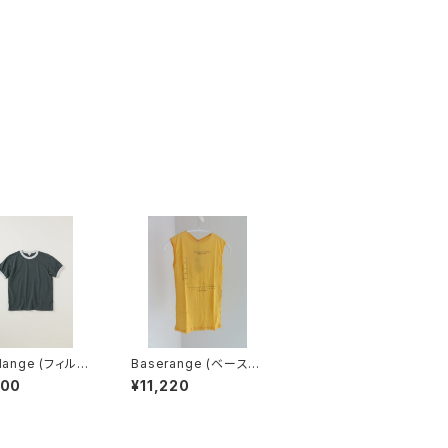
elange (フィルメ
Baserange (ベースレ
 / エマ
ンジ) UNSEEN TANK
100
¥11,220
AGE TENJIKU
(MORUS BEIGE)
coal khaki)