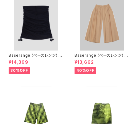
Baserange (ベースレンジ) PI
Baserange (ベースレンジ) C
CTORIAL SKIRT (BLACK)
ABLE PANTS (MARBLE BRO
¥14,399
¥13,662
WN)
30%OFF
40%OFF