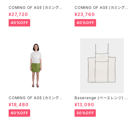
COMING OF AGE (カミングオ
COMING OF AGE (カミングオ
ブエイジ) FLARED SHORTS
ブエイジ) DRAWSTRING MID
¥27,720
¥23,760
（GINGHAM LIME/BLACK）
I SKIRT（GINGHAM LIME/BL
ACK）
40%OFF
40%OFF
COMING OF AGE (カミングオ
Baserange (ベースレンジ) S
ブエイジ) DRAWSTRING MIN
HOK SQUARE TOP (Off Wh
¥18,480
¥13,090
I SKIRT (GINGHAM LIME/BL
ite)
ACK）
40%OFF
30%OFF