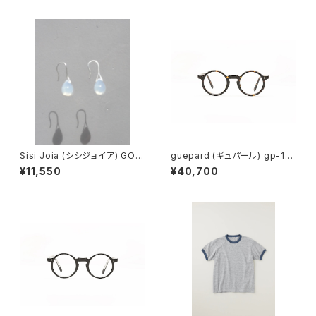
Sisi Joia (シシジョイア) GOT
guepard (ギュパール) gp-11
A Mini earrings (Opaline w
ecaille (clear lens) メガネ
¥11,550
¥40,700
hite)