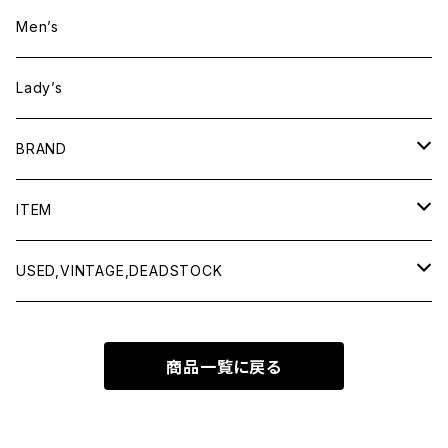
Men’s
Lady’s
BRAND
BAICYCLON by bagjack
ITEM
Baserange
Men
USED,VINTAGE,DEADSTOCK
All items
Charcoal
Lady
All items
商品一覧に戻る
Tops
All items
CLINQ
Tops
Bottoms
Tops