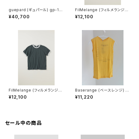
guepard (ギュパール) gp-11
FilMelange (フィルメランジェ)
noir cristal (clear lens) メガ
EMMA / エマ VINTAGE TENJ
¥40,700
¥12,100
ネ
IKU (champione melange)
FilMelange (フィルメランジェ)
Baserange (ベースレンジ) U
EMMA / エマ VINTAGE TENJ
NSEEN TANK (MORUS BEIG
¥12,100
¥11,220
IKU (charcoal khaki)
E)
セール中の商品