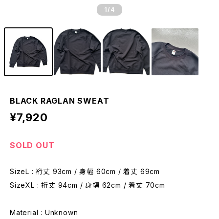
1
/4
BLACK RAGLAN SWEAT
¥7,920
SOLD OUT
SizeL : 裄丈 93cm / 身幅 60cm / 着丈 69cm
SizeXL : 裄丈 94cm / 身幅 62cm / 着丈 70cm
Material : Unknown