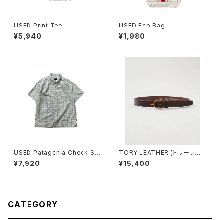
USED Print Tee
USED Eco Bag
¥5,940
¥1,980
USED Patagonia Check Shi
TORY LEATHER (トリーレザ
rts
ー) 1"BRIDLE LEATHER SPU
¥7,920
¥15,400
R BUCKLE BELT"
CATEGORY