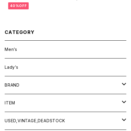
WN)
40%OFF
CATEGORY
Men’s
Lady’s
BRAND
BAICYCLON by bagjack
ITEM
Baserange
Men
USED,VINTAGE,DEADSTOCK