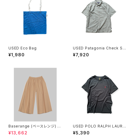
USED Eco Bag
USED Patagonia Check Shi
rts
¥1,980
¥7,920
Baserange (ベースレンジ) C
USED POLO RALPH LAURE
ABLE PANTS (MARBLE BRO
N Tee
¥13,662
¥5,390