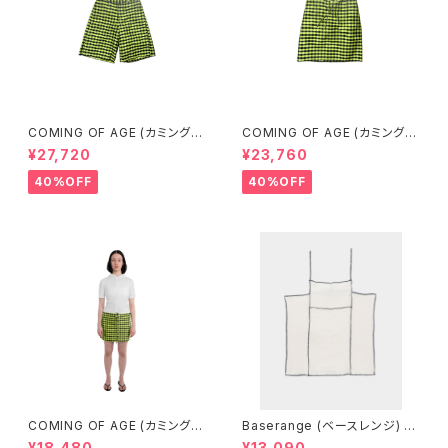
COMING OF AGE (カミングオ
COMING OF AGE (カミングオ
ブエイジ) FLARED SHORTS
ブエイジ) DRAWSTRING MID
¥27,720
¥23,760
（GINGHAM LIME/BLACK）
I SKIRT（GINGHAM LIME/BL
ACK）
40%OFF
40%OFF
COMING OF AGE (カミングオ
Baserange (ベースレンジ) S
ブエイジ) DRAWSTRING MIN
HOK SQUARE TOP (Off Wh
¥18,480
¥13,090