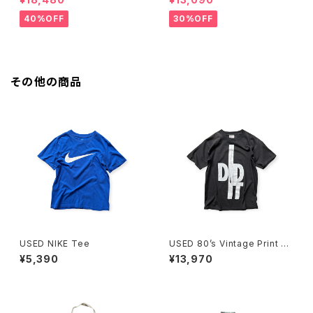
I SKIRT (GINGHAM LIME/BL
ite)
ACK）
40%OFF
30%OFF
その他の商品
USED NIKE Tee
USED 80’s Vintage Print Te
e
¥5,390
¥13,970